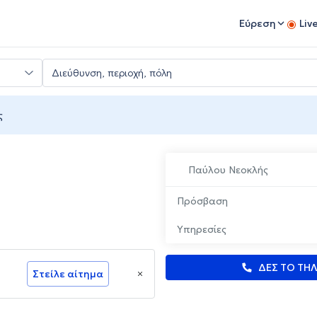
Εύρεση
Liv
ς
Παύλου Νεοκλής
Πρόσβαση
Υπηρεσίες
ΔΕΣ ΤΟ ΤΗ
Στείλε αίτημα