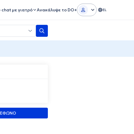
e chat με γιατρό
Ανακάλυψε το DO+
EL
ΛΕΦΩΝΟ