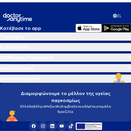
EL
Κατέβασε το app
Περιοχές
Ειδικότητες
Παθήσεις/Υπηρεσίες
Αναζητήσεις
doctoranytime
Διαμορφώνουμε το μέλλον της υγείας
παγκοσμίως
Ελλάδα
Βέλγιο
Μεξικό
Κολομβία
Εκουαδόρ
Γουατεμάλα
Βραζιλία