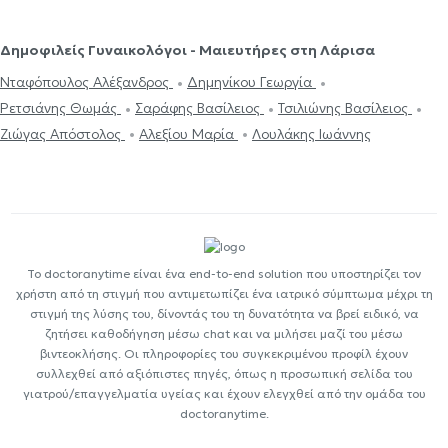
Δημοφιλείς Γυναικολόγοι - Μαιευτήρες στη Λάρισα
Νταφόπουλος Αλέξανδρος
Δημηνίκου Γεωργία
Ρετσιάνης Θωμάς
Σαράφης Βασίλειος
Τσιλιώνης Βασίλειος
Ζιώγας Απόστολος
Αλεξίου Μαρία
Λουλάκης Ιωάννης
Το doctoranytime είναι ένα end-to-end solution που υποστηρίζει τον
χρήστη από τη στιγμή που αντιμετωπίζει ένα ιατρικό σύμπτωμα μέχρι τη
στιγμή της λύσης του, δίνοντάς του τη δυνατότητα να βρεί ειδικό, να
ζητήσει καθοδήγηση μέσω chat και να μιλήσει μαζί του μέσω
βιντεοκλήσης. Οι πληροφορίες του συγκεκριμένου προφίλ έχουν
συλλεχθεί από αξιόπιστες πηγές, όπως η προσωπική σελίδα του
γιατρού/επαγγελματία υγείας και έχουν ελεγχθεί από την ομάδα του
doctoranytime.