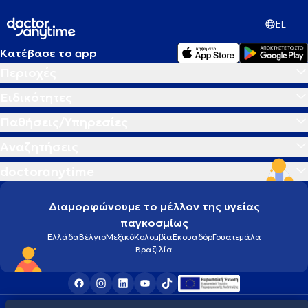
EL
Κατέβασε το app
Περιοχές
Ειδικότητες
Παθήσεις/Υπηρεσίες
Αναζητήσεις
doctoranytime
Διαμορφώνουμε το μέλλον της υγείας
παγκοσμίως
Ελλάδα
Βέλγιο
Μεξικό
Κολομβία
Εκουαδόρ
Γουατεμάλα
Βραζιλία