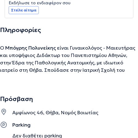
Εκδήλωσε το ενδιαφέρον σου
Στείλε αίτημα
Πληροφορίες
Ο
Μπόγρης Πολυνείκης
είναι Γυναικολόγος - Μαιευτήρας
και υποψήφιος Διδάκτωρ του Πανεπιστημίου Αθηνών,
στην Έδρα της Παθολογικής Ανατομικής, με ιδιωτικό
ιατρείο στη Θήβα. Σπούδασε στην Ιατρική Σχολή του
Πανεπιστημίου Πατρών. Με την ολοκλήρωση των
σπουδών του μετέβη στη Λέσβο και συγκεκριμένα στο
Πλωμάρι, για την υποχρεωτική του θητεία υπαίθρου
Πρόσβαση
(αγροτικό) στο τοπικό Κέντρο Υγείας. Στη συνέχεια,
ξεκίνησε Ειδικότητα Χειρουργικής στο Γενικό Νοσοκομείο
Αμφίωνος 46, Θήβα, Νομός Βοιωτίας
Λαμίας και ύστερα μετατέθηκε στο Γενικό Νοσοκομείο
Θηβών μέχρι τον Δεκέμβριο του ίδιου έτους. Επιπλέον,
Parking
εξέτισε τη στρατιωτική του θητεία ως Στρατιωτικός
Δεν διαθέτει parking
Ιατρός στην Πολεμική Αεροπορία. Τέλος, το Φεβρουάριο