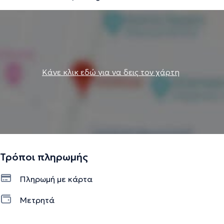
του 2002 ξεκίνησε την Ειδικότητα Μαιευτικής και
Γυναικολογίας στην Α’ Μαιευτική - Γυναικολογική Κλινική
του Μαιευτηρίου "Έλενα Βενιζέλου" η οποία διήρκησε
τέσσερα έτη.
Κάνε κλικ εδώ για να δεις τον χάρτη
Την περιγραφή επιμελείται η ομάδα του doctoranytime βασισμένη σε
επαληθευμένες πληροφορίες.
Τρόποι πληρωμής
Πληρωμή με κάρτα
Μετρητά