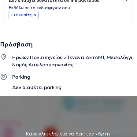
Δεν υπάρχει δυνατότητα online ραντεβού
Εκδήλωσε το ενδιαφέρον σου
Στείλε αίτημα
Πρόσβαση
Ηρώων Πολυτεχνείου 2 (έναντι ΔΕΥΑΜ), Μεσολόγγι,
Νομός Αιτωλοακαρνανίας
Parking
Δεν διαθέτει parking
Κάνε κλικ εδώ για να δεις τον χάρτη