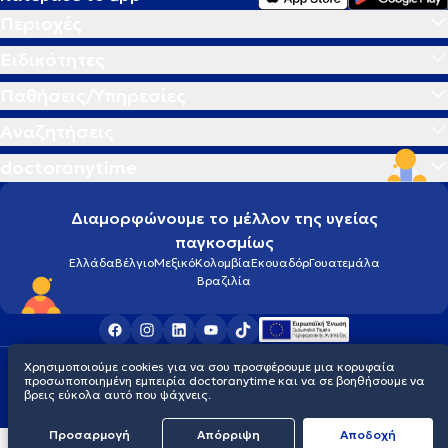
Περιοχές
Ειδικότητες
Παθήσεις/Υπηρεσίες
Αναζητήσεις
doctoranytime
Διαμορφώνουμε το μέλλον της υγείας
παγκοσμίως
Ελλάδα
Βέλγιο
Μεξικό
Κολομβία
Εκουαδόρ
Γουατεμάλα
Βραζιλία
Χρησιμοποιούμε cookies για να σου προσφέρουμε μια κορυφαία
Οροι χρήσης
Cookies
Πολιτική προστασίας προσωπικού απορρήτου
προσωποποιημένη εμπειρία doctoranytime και να σε βοηθήσουμε να
© 2026 doctoranytime
βρεις εύκολα αυτό που ψάχνεις.
Προσαρμογή
Απόρριψη
Aποδοχή