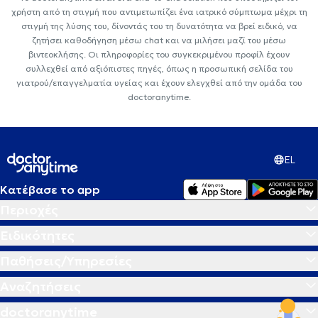
χρήστη από τη στιγμή που αντιμετωπίζει ένα ιατρικό σύμπτωμα μέχρι τη
στιγμή της λύσης του, δίνοντάς του τη δυνατότητα να βρεί ειδικό, να
ζητήσει καθοδήγηση μέσω chat και να μιλήσει μαζί του μέσω
βιντεοκλήσης. Οι πληροφορίες του συγκεκριμένου προφίλ έχουν
συλλεχθεί από αξιόπιστες πηγές, όπως η προσωπική σελίδα του
γιατρού/επαγγελματία υγείας και έχουν ελεγχθεί από την ομάδα του
doctoranytime.
EL
Κατέβασε το app
Περιοχές
Ειδικότητες
Παθήσεις/Υπηρεσίες
Αναζητήσεις
doctoranytime