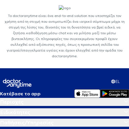
Το doctoranytime είναι ένα end-to-end solution που υποστηρίζει τον
χρήστη από τη στιγμή που αντιμετωπίζει ένα ιατρικό σύμπτωμα μέχρι τη
στιγμή της λύσης του, δίνοντάς του τη δυνατότητα να βρεί ειδικό, να
ζητήσει καθοδήγηση μέσω chat και να μιλήσει μαζί του μέσω
βιντεοκλήσης. Οι πληροφορίες του συγκεκριμένου προφίλ έχουν
συλλεχθεί από αξιόπιστες πηγές, όπως η προσωπική σελίδα του
γιατρού/επαγγελματία υγείας και έχουν ελεγχθεί από την ομάδα του
doctoranytime.
EL
Κατέβασε το app
Περιοχές
Ειδικότητες
Παθήσεις/Υπηρεσίες