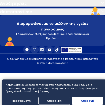
Αναζητήσεις
doctoranytime
Διαμορφώνουμε το μέλλον της υγείας
παγκοσμίως
Ελλάδα
Βέλγιο
Μεξικό
Κολομβία
Εκουαδόρ
Γουατεμάλα
Βραζιλία
Οροι χρήσης
Cookies
Πολιτική προστασίας προσωπικού απορρήτου
© 2026 doctoranytime
Χρησιμοποιούμε cookies για να σου προσφέρουμε μια κορυφαία
προσωποποιημένη εμπειρία doctoranytime και να σε βοηθήσουμε να
βρεις εύκολα αυτό που ψάχνεις.
Προσαρμογή
Απόρριψη
Aποδοχή