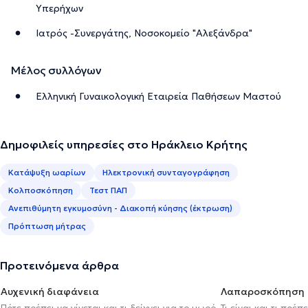
Υπερήχων
Ιατρός -Συνεργάτης, Νοσοκομείο "Αλεξάνδρα"
Μέλος συλλόγων
Ελληνική Γυναικολογική Εταιρεία Παθήσεων Μαστού
Δημοφιλείς υπηρεσίες στο Ηράκλειο Κρήτης
Κατάψυξη ωαρίων
Ηλεκτρονική συνταγογράφηση
Κολποσκόπηση
Τεστ ΠΑΠ
Ανεπιθύμητη εγκυμοσύνη - Διακοπή κύησης (έκτρωση)
Πρόπτωση μήτρας
Προτεινόμενα άρθρα
Αυχενική διαφάνεια
Λαπαροσκόπηση
Πότε πρέπει να γίνεται και τι δείχνει για το μωρό
Τι είναι και τι πρέ