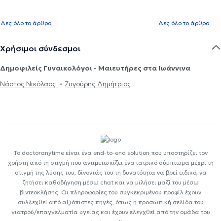
Δες όλο το άρθρο
Δες όλο το άρθρο
Χρήσιμοι σύνδεσμοι
Δημοφιλείς Γυναικολόγοι - Μαιευτήρες στα Ιωάννινα
Νάστος Νικόλαος
Ζυγούρης Δημήτριος
Το doctoranytime είναι ένα end-to-end solution που υποστηρίζει τον
χρήστη από τη στιγμή που αντιμετωπίζει ένα ιατρικό σύμπτωμα μέχρι τη
στιγμή της λύσης του, δίνοντάς του τη δυνατότητα να βρεί ειδικό, να
ζητήσει καθοδήγηση μέσω chat και να μιλήσει μαζί του μέσω
βιντεοκλήσης. Οι πληροφορίες του συγκεκριμένου προφίλ έχουν
συλλεχθεί από αξιόπιστες πηγές, όπως η προσωπική σελίδα του
γιατρού/επαγγελματία υγείας και έχουν ελεγχθεί από την ομάδα του