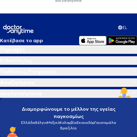
doctoranytime.
EL
Κατέβασε το app
Περιοχές
Ειδικότητες
Παθήσεις/Υπηρεσίες
Αναζητήσεις
doctoranytime
Διαμορφώνουμε το μέλλον της υγείας
παγκοσμίως
Ελλάδα
Βέλγιο
Μεξικό
Κολομβία
Εκουαδόρ
Γουατεμάλα
Βραζιλία