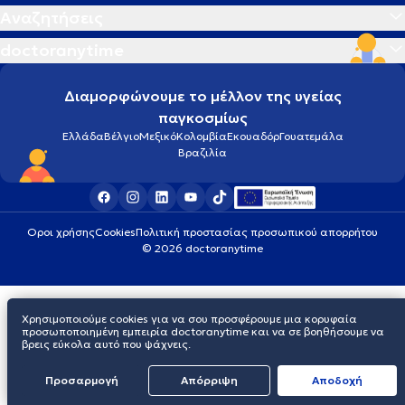
Αναζητήσεις
doctoranytime
Διαμορφώνουμε το μέλλον της υγείας
παγκοσμίως
Ελλάδα
Βέλγιο
Μεξικό
Κολομβία
Εκουαδόρ
Γουατεμάλα
Βραζιλία
Οροι χρήσης
Cookies
Πολιτική προστασίας προσωπικού απορρήτου
© 2026 doctoranytime
Χρησιμοποιούμε cookies για να σου προσφέρουμε μια κορυφαία
προσωποποιημένη εμπειρία doctoranytime και να σε βοηθήσουμε να
βρεις εύκολα αυτό που ψάχνεις.
Προσαρμογή
Απόρριψη
Aποδοχή