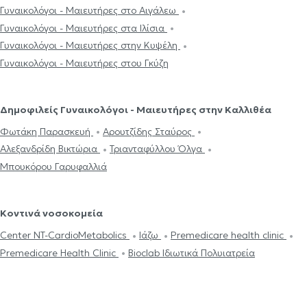
Γυναικολόγοι - Μαιευτήρες στο Αιγάλεω
Γυναικολόγοι - Μαιευτήρες στα Ιλίσια
Γυναικολόγοι - Μαιευτήρες στην Κυψέλη
Γυναικολόγοι - Μαιευτήρες στου Γκύζη
Δημοφιλείς Γυναικολόγοι - Μαιευτήρες στην Καλλιθέα
Φωτάκη Παρασκευή
Αρουτζίδης Σταύρος
Αλεξανδρίδη Βικτώρια
Τριανταφύλλου Όλγα
Μπουκόρου Γαρυφαλλιά
Κοντινά νοσοκομεία
Center NT-CardioMetabolics
Ιάζω
Premedicare health clinic
Premedicare Health Clinic
Bioclab Ιδιωτικά Πολυιατρεία