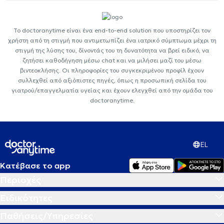
Το doctoranytime είναι ένα end-to-end solution που υποστηρίζει τον
χρήστη από τη στιγμή που αντιμετωπίζει ένα ιατρικό σύμπτωμα μέχρι τη
στιγμή της λύσης του, δίνοντάς του τη δυνατότητα να βρεί ειδικό, να
ζητήσει καθοδήγηση μέσω chat και να μιλήσει μαζί του μέσω
βιντεοκλήσης. Οι πληροφορίες του συγκεκριμένου προφίλ έχουν
συλλεχθεί από αξιόπιστες πηγές, όπως η προσωπική σελίδα του
γιατρού/επαγγελματία υγείας και έχουν ελεγχθεί από την ομάδα του
doctoranytime.
EL
Κατέβασε το app
Περιοχές
Ειδικότητες
Παθήσεις/Υπηρεσίες