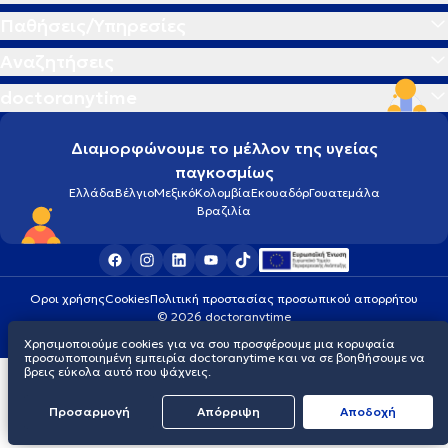
Παθήσεις/Υπηρεσίες
Αναζητήσεις
doctoranytime
Διαμορφώνουμε το μέλλον της υγείας
παγκοσμίως
Ελλάδα
Βέλγιο
Μεξικό
Κολομβία
Εκουαδόρ
Γουατεμάλα
Βραζιλία
Οροι χρήσης
Cookies
Πολιτική προστασίας προσωπικού απορρήτου
© 2026 doctoranytime
Χρησιμοποιούμε cookies για να σου προσφέρουμε μια κορυφαία
προσωποποιημένη εμπειρία doctoranytime και να σε βοηθήσουμε να
βρεις εύκολα αυτό που ψάχνεις.
Προσαρμογή
Απόρριψη
Aποδοχή