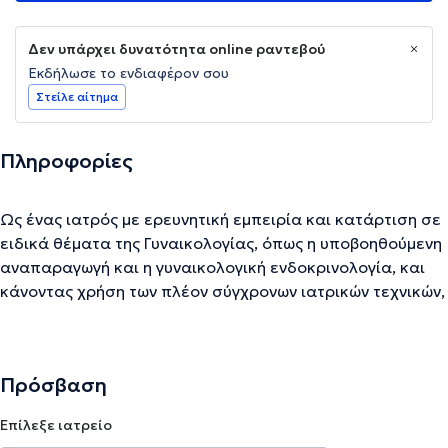
Δεν υπάρχει δυνατότητα online ραντεβού
Εκδήλωσε το ενδιαφέρον σου
Στείλε αίτημα
Πληροφορίες
Ως ένας ιατρός με ερευνητική εμπειρία και κατάρτιση σε
ειδικά θέματα της Γυναικολογίας, όπως η υποβοηθούμενη
αναπαραγωγή και η γυναικολογική ενδοκρινολογία, και
κάνοντας χρήση των πλέον σύγχρονων ιατρικών τεχνικών,
βρίσκομαι διαρκώς δίπλα σε κάθε ασθενή, έτοιμος να
συζητήσουμε και να αντιμετωπίσουμε μαζί οποιοδήποτε
ιατρικό θέμα, πρόβλημα ή ανησυχία
Πρόσβαση
Επίλεξε ιατρείο
Την περιγραφή επιμελείται η ομάδα του doctoranytime βασισμένη σε