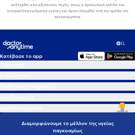
συλλεχθεί από αξιόπιστες πηγές, όπως η προσωπική σελίδα του
γιατρού/επαγγελματία υγείας και έχουν ελεγχθεί από την ομάδα του
doctoranytime.
EL
Κατέβασε το app
Περιοχές
Ειδικότητες
Παθήσεις/Υπηρεσίες
Αναζητήσεις
doctoranytime
Διαμορφώνουμε το μέλλον της υγείας
παγκοσμίως