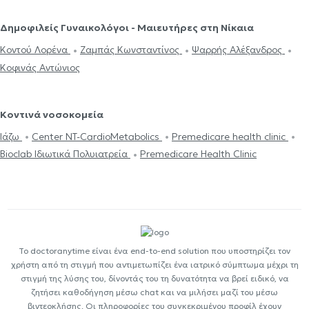
Δημοφιλείς Γυναικολόγοι - Μαιευτήρες στη Νίκαια
Κοντού Λορένα
Ζαμπάς Κωνσταντίνος
Ψαρρής Αλέξανδρος
Κοφινάς Αντώνιος
Κοντινά νοσοκομεία
Ιάζω
Center NT-CardioMetabolics
Premedicare health clinic
Bioclab Ιδιωτικά Πολυιατρεία
Premedicare Health Clinic
Το doctoranytime είναι ένα end-to-end solution που υποστηρίζει τον
χρήστη από τη στιγμή που αντιμετωπίζει ένα ιατρικό σύμπτωμα μέχρι τη
στιγμή της λύσης του, δίνοντάς του τη δυνατότητα να βρεί ειδικό, να
ζητήσει καθοδήγηση μέσω chat και να μιλήσει μαζί του μέσω
βιντεοκλήσης. Οι πληροφορίες του συγκεκριμένου προφίλ έχουν