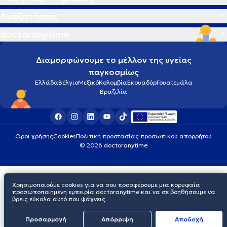
Αναζητήσεις
doctoranytime
Διαμορφώνουμε το μέλλον της υγείας
παγκοσμίως
Ελλάδα
Βέλγιο
Μεξικό
Κολομβία
Εκουαδόρ
Γουατεμάλα
Βραζιλία
Οροι χρήσης
Cookies
Πολιτική προστασίας προσωπικού απορρήτου
© 2026 doctoranytime
Χρησιμοποιούμε cookies για να σου προσφέρουμε μια κορυφαία
προσωποποιημένη εμπειρία doctoranytime και να σε βοηθήσουμε να
βρεις εύκολα αυτό που ψάχνεις.
Προσαρμογή
Απόρριψη
Aποδοχή