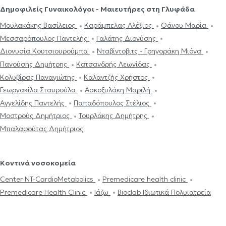
Δημοφιλείς Γυναικολόγοι - Μαιευτήρες στη Γλυφάδα
Μουλακάκης Βασίλειος
Καράμπελας Αλέξιος
Θάνου Μαρία
Μεσσαρόπουλος Παντελής
Γαλάτης Διονύσης
Διονυσία Κουτσιουρούμπα
Νταβίντοβιτς - Γρηγοράκη Μιόνα
Πανούσης Δημήτρης
Κατσανδρής Λεωνίδας
Κολυβίρας Παναγιώτης
Καλαντζής Χρήστος
Γεωργακίλα Σταυρούλα
Ασκοξυλάκη Μαριλή
Αγγελίδης Παντελής
Παπαδόπουλος Στέλιος
Μοστρούς Δημήτριος
Τουρλάκης Δημήτρης
Μπαλαφούτας Δημήτριος
Κοντινά νοσοκομεία
Center NT-CardioMetabolics
Premedicare health clinic
Premedicare Health Clinic
Ιάζω
Bioclab Ιδιωτικά Πολυιατρεία