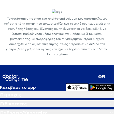
Το doctoranytime είναι ένα end-to-end solution που υποστηρίζει τον
χρήστη από τη στιγμή που αντιμετωπίζει ένα ιατρικό σύμπτωμα μέχρι τη
στιγμή της λύσης του, δίνοντάς του τη δυνατότητα να βρεί ειδικό, να
ζητήσει καθοδήγηση μέσω chat και να μιλήσει μαζί του μέσω
βιντεοκλήσης. Οι πληροφορίες του συγκεκριμένου προφίλ έχουν
συλλεχθεί από αξιόπιστες πηγές, όπως η προσωπική σελίδα του
γιατρού/επαγγελματία υγείας και έχουν ελεγχθεί από την ομάδα του
doctoranytime.
EL
Κατέβασε το app
Περιοχές
Ειδικότητες
Παθήσεις/Υπηρεσίες