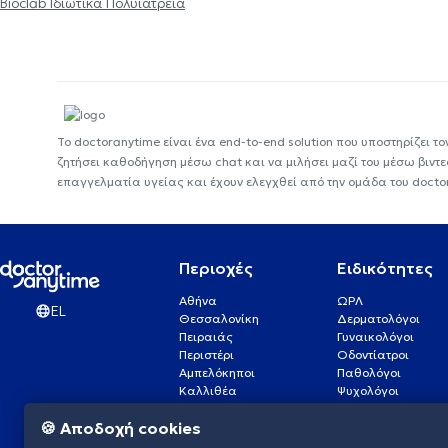
Bioclab Ιδιωτικά Πολυιατρεία
Το doctoranytime είναι ένα end-to-end solution που υποστηρίζει το
ζητήσει καθοδήγηση μέσω chat και να μιλήσει μαζί του μέσω βιντ
επαγγελματία υγείας και έχουν ελεγχθεί από την ομάδα του docto
Περιοχές
Ειδικότητες
Αθήνα
ΩΡΛ
EL
Θεσσαλονίκη
Δερματολόγοι
Πειραιάς
Γυναικολόγοι
Περιστέρι
Οδοντίατροι
Αμπελόκηποι
Παθολόγοι
Καλλιθέα
Ψυχολόγοι
Πάτρα
Οφθαλμίατροι
🍪 Αποδοχή cookies
Γλυφάδα
Ενδοκρινολόγοι
Νίκαια
Ουρολόγοι