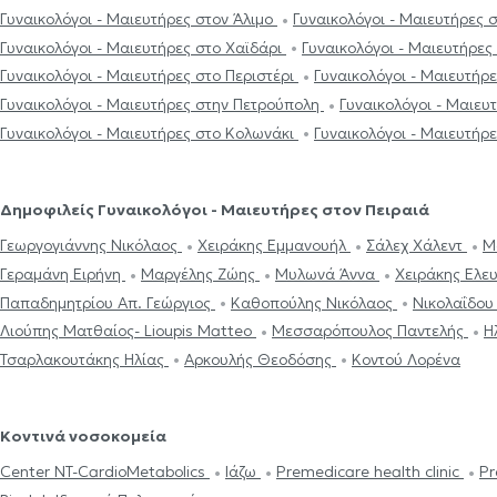
Γυναικολόγοι - Μαιευτήρες στον Άλιμο
Γυναικολόγοι - Μαιευτήρες
Γυναικολόγοι - Μαιευτήρες στο Χαϊδάρι
Γυναικολόγοι - Μαιευτήρες
Γυναικολόγοι - Μαιευτήρες στο Περιστέρι
Γυναικολόγοι - Μαιευτήρ
Γυναικολόγοι - Μαιευτήρες στην Πετρούπολη
Γυναικολόγοι - Μαιευ
Γυναικολόγοι - Μαιευτήρες στο Κολωνάκι
Γυναικολόγοι - Μαιευτήρ
Δημοφιλείς Γυναικολόγοι - Μαιευτήρες στον Πειραιά
Γεωργογιάννης Νικόλαος
Χειράκης Εμμανουήλ
Σάλεχ Χάλεντ
Μ
Γεραμάνη Ειρήνη
Μαργέλης Ζώης
Μυλωνά Άννα
Χειράκης Ελε
Παπαδημητρίου Απ. Γεώργιος
Καθοπούλης Νικόλαος
Νικολαΐδου
Λιούπης Ματθαίος- Lioupis Matteo
Μεσσαρόπουλος Παντελής
Τσαρλακουτάκης Ηλίας
Αρκουλής Θεοδόσης
Κοντού Λορένα
Κοντινά νοσοκομεία
Center NT-CardioMetabolics
Ιάζω
Premedicare health clinic
Pr