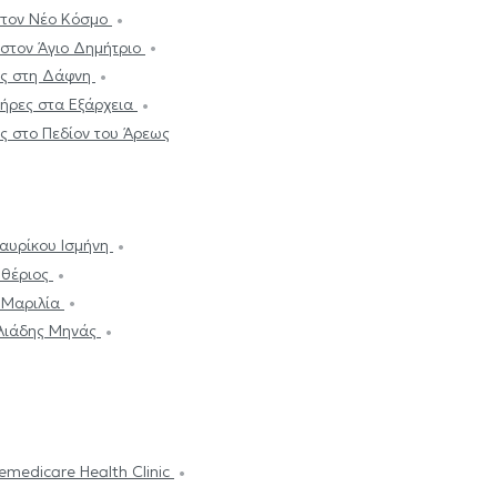
 στον Νέο Κόσμο
 στον Άγιο Δημήτριο
ες στη Δάφνη
τήρες στα Εξάρχεια
ες στο Πεδίον του Άρεως
αυρίκου Ισμήνη
υθέριος
 Μαριλία
Ηλιάδης Μηνάς
emedicare Health Clinic