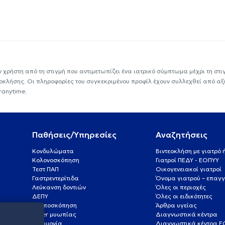
ν χρήστη από τη στιγμή που αντιμετωπίζει ένα ιατρικό σύμπτωμα μέχρι τη στιγμ
εοκλήσης. Οι πληροφορίες του συγκεκριμένου προφίλ έχουν συλλεχθεί από αξ
ranytime.
Παθήσεις/Υπηρεσίες
Αναζητήσεις
Κονδυλώματα
Βιντεοκλήση με γιατρό
Κολονοσκόπηση
Γιατροί ΠΕΔΥ - ΕΟΠΥΥ
Τεστ ΠΑΠ
Οικογενειακοί γιατροί
Γαστρεντερίτιδα
Όνομα γιατρού – επαγγ
Λεύκανση δοντιών
Όλες οι περιοχές
ΔΕΠΥ
Όλες οι ειδικότητες
Κολποσκόπηση
Άρθρα υγείας
Laser μυωπίας
Διαγνωστικά κέντρα
Πνευμονία
Διαγνωστικά κέντρα 