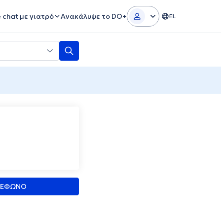
e chat με γιατρό
Ανακάλυψε το DO+
EL
ΛΕΦΩΝΟ