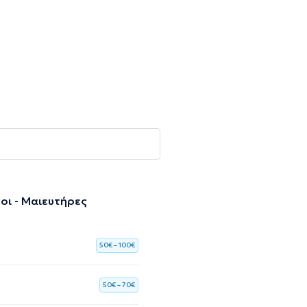
οι - Μαιευτήρες
50€ – 100€
50€ – 70€