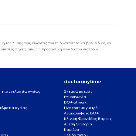
ή της λύσης του, δίνοντάς του τη δυνατότητα να βρεί ειδικό, να
ιόπιστες πηγές, όπως η προσωπική σελίδα του γιατρού/
doctoranytime
 ή επαγγελματία υγείας
Σχετικά με εμάς
Επικοινωνία
DO+ at work
ελματία υγείας
Live chat με γιατρό
Ανακάλυψε το DO+
Κλινική Φροντίδας Βάρους
Άμεση Συνεδρία
Καριέρα
ΕΟΠΥΥ
Σελίδα τύπου