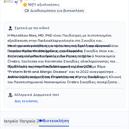
|
10
11 αξιολογήσεις
Διαθεσιμότητα για βιντεοκλήση
Σχετικά με την ειδικό
Η
Μητσέλου Νίκη
,
MD, PhD
είναι Παιδίατρος με πιστοποιημένη
εξειδίκευση στην Παιδοαλλεργιολογία
στη Σουηδία και
επιστημονικά υπεύθυνη του πρότυπου παιδοαλλεργιολογικού
Μετά την αποφοίτησή της από την Ιατρική Σχολή του Αριστοτελείου
ιατρείου
Πανεπιστημίου Θεσσαλονίκης, μετοίκησε στη Σουηδία όπου και
PediatricAllergyCare
στην
Γλυφάδα
.
απέκτησε τίτλο
Στη συνέχεια μετεκπαιδεύτηκε στα Πανεπιστημιακά Νοσοκομεία
Παιδιατρικής
ειδικότητας το 2014.
Örebro, Sachsska και Karolinska Σουηδίας ολοκληρώνοντας την
εξειδίκευσή της στην
Παράλληλα εκπόνησε τη διδακτορική της διατριβή με θέμα
Παιδοαλλεργιολογία
το 2018.
"Preterm Birth and Allergic Disease”
και το 2022 αναγορεύτηκε
Διδάκτορας
Από το 2021 κατέχει θέση
Ιατρικής του Örebro University της Σουηδίας.
Επιμελήτριας Α'
στην Παιδιατρική Κλινική
του Πανεπιστημιακού Νοσοκομείου Örebro Σουηδίας συνεχίζοντας
μέχρι σήμερα το κλινικό, διδακτικό και ερευνητικό της έργο.
Αλλεργικά Δερματικά test
Δες το κόστος
Βιντεοκλήση
Ιατρείο 1
Ιατρείο 2