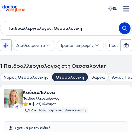
doctoranytime
EL
Παιδοαλλεργιολόγος, Θεσσαλονίκη
Διαθεσιμότητα
Τρόποι πληρωμής
Πρόσθετα φ
1
Παιδοαλλεργιολόγος στη Θεσσαλονίκη
Νομός Θεσσαλονίκης
Θεσσαλονίκη
Βάρνα
Άγιος Πα
Κούσια Έλενα
Παιδοαλλεργιολόγος
|
10
1 αξιολόγηση
Διαθεσιμότητα για βιντεοκλήση
Σχετικά με την ειδικό