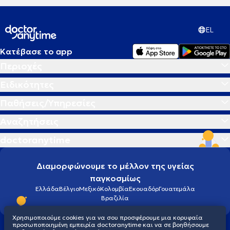
EL
Κατέβασε το app
Περιοχές
Ειδικότητες
Παθήσεις/Υπηρεσίες
Αναζητήσεις
doctoranytime
Διαμορφώνουμε το μέλλον της υγείας
παγκοσμίως
Ελλάδα
Βέλγιο
Μεξικό
Κολομβία
Εκουαδόρ
Γουατεμάλα
Βραζιλία
Χρησιμοποιούμε cookies για να σου προσφέρουμε μια κορυφαία
προσωποποιημένη εμπειρία doctoranytime και να σε βοηθήσουμε