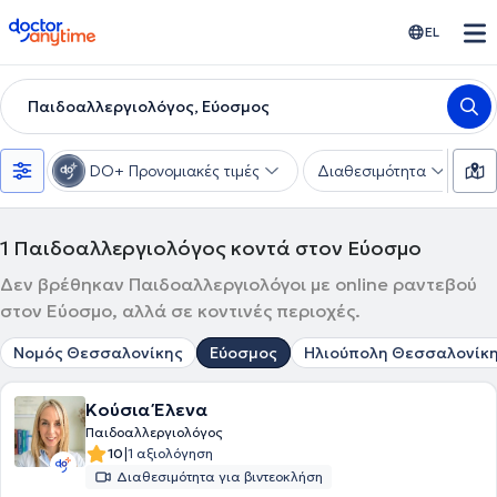
doctoranytime
EL
Παιδοαλλεργιολόγος, Εύοσμος
DO+ Προνομιακές τιμές
Διαθεσιμότητα
Τ
1
Παιδοαλλεργιολόγος κοντά στον Εύοσμο
Δεν βρέθηκαν Παιδοαλλεργιολόγοι με online ραντεβού
στον Εύοσμο, αλλά σε κοντινές περιοχές.
Νομός Θεσσαλονίκης
Εύοσμος
Ηλιούπολη Θεσσαλονίκ
Κούσια Έλενα
Παιδοαλλεργιολόγος
|
10
1 αξιολόγηση
Διαθεσιμότητα για βιντεοκλήση