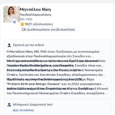
Μητσέλου Νίκη
Παιδοαλλεργιολόγος
MD, PhD
|
10
11 αξιολογήσεις
Διαθεσιμότητα για βιντεοκλήση
Σχετικά με την ειδικό
Η
Μητσέλου Νίκη
,
MD, PhD
είναι Παιδίατρος με πιστοποιημένη
εξειδίκευση στην Παιδοαλλεργιολογία
στη Σουηδία και
επιστημονικά υπεύθυνη του πρότυπου παιδοαλλεργιολογικού
Μετά την αποφοίτησή της από την Ιατρική Σχολή του Αριστοτελείου
ιατρείου
Πανεπιστημίου Θεσσαλονίκης, μετοίκησε στη Σουηδία όπου και
PediatricAllergyCare
στην
Γλυφάδα
.
απέκτησε τίτλο
Στη συνέχεια μετεκπαιδεύτηκε στα Πανεπιστημιακά Νοσοκομεία
Παιδιατρικής
ειδικότητας το 2014.
Örebro, Sachsska και Karolinska Σουηδίας ολοκληρώνοντας την
εξειδίκευσή της στην
Παράλληλα εκπόνησε τη διδακτορική της διατριβή με θέμα
Παιδοαλλεργιολογία
το 2018.
"Preterm Birth and Allergic Disease”
και το 2022 αναγορεύτηκε
Διδάκτορας
Από το 2021 κατέχει θέση
Ιατρικής του Örebro University της Σουηδίας.
Επιμελήτριας Α'
στην Παιδιατρική Κλινική
του Πανεπιστημιακού Νοσοκομείου Örebro Σουηδίας συνεχίζοντας
μέχρι σήμερα το κλινικό, διδακτικό και ερευνητικό της έργο.
Αλλεργικά Δερματικά test
Δες το κόστος