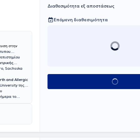
Διαθεσιμότητα εξ αποστάσεως
Επόμενη διαθεσιμότητα
ευση στην
ότυπου
νεπιστημίου
ατρικής
ro, Sachsska
rth and Allergic
Κλείσε ραντεβο
University της
ου
σήμερα το