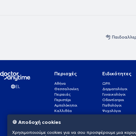
Παιδοαλλερ
Περιοχές
Ειδικότητες
Αθήνα
ΩΡΛ
EL
Θεσσαλονίκη
Δερματολόγοι
Πειραιάς
Γυναικολόγοι
Περιστέρι
Οδοντίατροι
Αμπελόκηποι
Παθολόγοι
Καλλιθέα
Ψυχολόγοι
Πάτρα
Οφθαλμίατροι
🍪 Αποδοχή cookies
Γλυφάδα
Ενδοκρινολόγοι
Νίκαια
Ουρολόγοι
Χρησιμοποιούμε cookies για να σου προσφέρουμε μια κορυ
Νέα Σμύρνη
Καρδιολόγοι