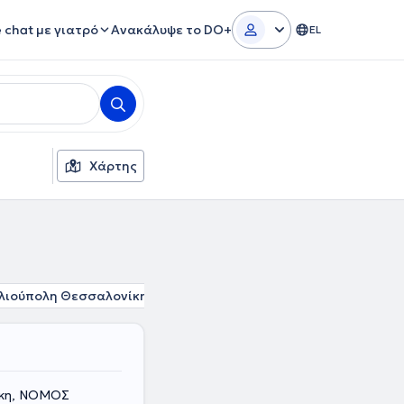
e chat με γιατρό
Ανακάλυψε το DO+
EL
Χάρτης
λιούπολη Θεσσαλονίκης
Σταυρούπολη
Ωραιόκαστρο
ίκη, ΝΟΜΟΣ