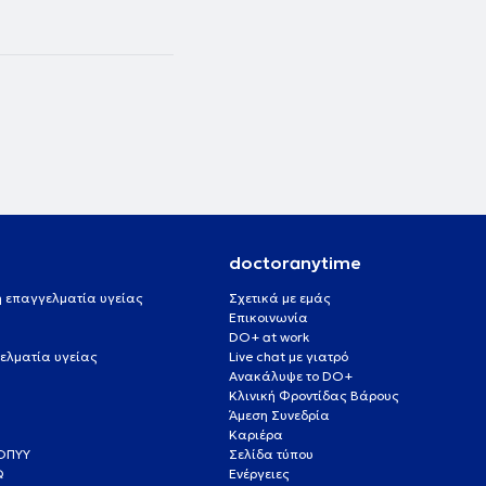
doctoranytime
 ή επαγγελματία υγείας
Σχετικά με εμάς
Επικοινωνία
DO+ at work
ελματία υγείας
Live chat με γιατρό
Ανακάλυψε το DO+
Κλινική Φροντίδας Βάρους
Άμεση Συνεδρία
Καριέρα
ΕΟΠΥΥ
Σελίδα τύπου
Q
Ενέργειες