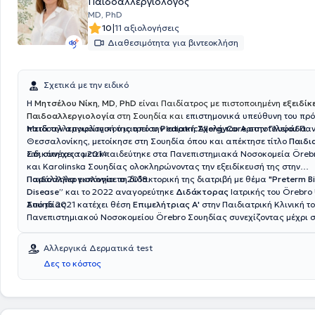
Παιδοαλλεργιολόγος
MD, PhD
|
10
11 αξιολογήσεις
Διαθεσιμότητα για βιντεοκλήση
Σχετικά με την ειδικό
Η
Μητσέλου Νίκη
,
MD, PhD
είναι Παιδίατρος με πιστοποιημένη
εξειδίκ
Παιδοαλλεργιολογία
στη Σουηδία και
επιστημονικά υπεύθυνη του πρ
παιδοαλλεργιολογικού ιατρείου
Μετά την αποφοίτησή της από την Ιατρική Σχολή του Αριστοτελείου Πα
PediatricAllergyCare
στην
Γλυφάδα
.
Θεσσαλονίκης, μετοίκησε στη Σουηδία όπου και απέκτησε τίτλο
Παιδι
ειδικότητας το 2014.
Στη συνέχεια μετεκπαιδεύτηκε στα Πανεπιστημιακά Νοσοκομεία Öreb
και Karolinska Σουηδίας ολοκληρώνοντας την εξειδίκευσή της στην
Παιδοαλλεργιολογία
Παράλληλα εκπόνησε τη διδακτορική της διατριβή με θέμα
το 2018.
"Preterm Bi
Disease”
και το 2022 αναγορεύτηκε
Διδάκτορας
Ιατρικής του Örebro 
Σουηδίας.
Από το 2021 κατέχει θέση
Επιμελήτριας Α'
στην Παιδιατρική Κλινική τ
Πανεπιστημιακού Νοσοκομείου Örebro Σουηδίας συνεχίζοντας μέχρι 
κλινικό, διδακτικό και ερευνητικό της έργο.
Αλλεργικά Δερματικά test
Δες το κόστος