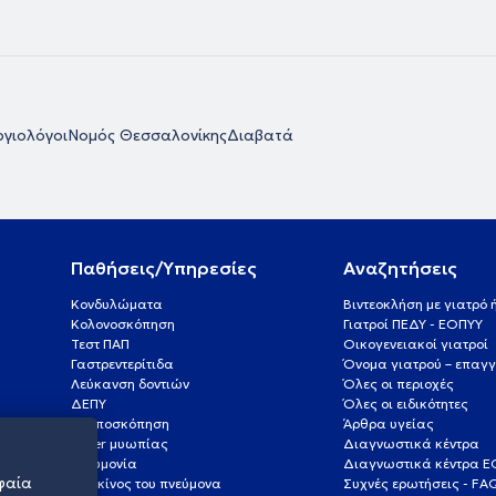
γιολόγοι
Νομός Θεσσαλονίκης
Διαβατά
Παθήσεις/Υπηρεσίες
Αναζητήσεις
Κονδυλώματα
Βιντεοκλήση με γιατρό
Κολονοσκόπηση
Γιατροί ΠΕΔΥ - ΕΟΠΥΥ
Τεστ ΠΑΠ
Οικογενειακοί γιατροί
Γαστρεντερίτιδα
Όνομα γιατρού – επαγγ
Λεύκανση δοντιών
Όλες οι περιοχές
ΔΕΠΥ
Όλες οι ειδικότητες
Κολποσκόπηση
Άρθρα υγείας
Laser μυωπίας
Διαγνωστικά κέντρα
Πνευμονία
Διαγνωστικά κέντρα 
φαία
Καρκίνος του πνεύμονα
Συχνές ερωτήσεις - FA