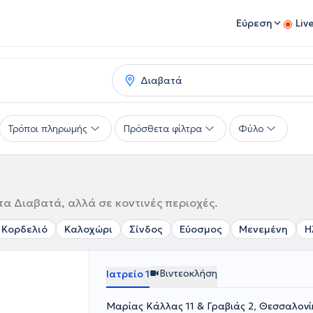
Εύρεση
Liv
Τρόποι πληρωμής
Πρόσθετα φίλτρα
Φύλο
α Διαβατά, αλλά σε κοντινές περιοχές.
- Κορδελιό
Καλοχώρι
Σίνδος
Εύοσμος
Μενεμένη
Η
Βιντεοκλήση
Ιατρείο 1
Μαρίας Κάλλας 11 & Γραβιάς 2, Θεσσαλον