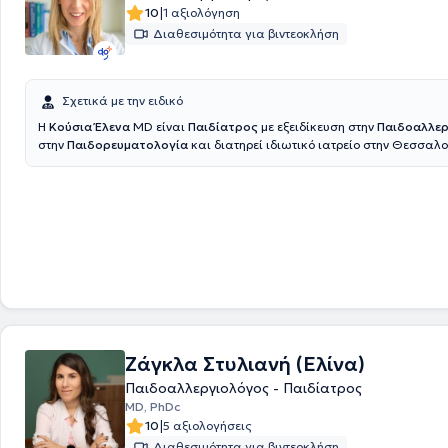
|
10
1 αξιολόγηση
Διαθεσιμότητα για βιντεοκλήση
Σχετικά με την ειδικό
Η
Κούσια Έλενα
MD είναι
Παιδίατρος
με εξειδίκευση στην
Παιδοαλλε
στην
Παιδορευματολογία
και διατηρεί ιδιωτικό ιατρείο στην Θεσσαλο
υπεύθυνη των ιατρείων παιδοαλλεργιολογίας και παιδορευματολογίας
κλινική Θεσσαλονίκης. Αποφοίτησε το 2012 από τη ιατρική σχολή του 
Πανεπιστήμιου Θεσσαλονίκης και ολοκλήρωσε την ειδικότητα της παι
Ακαδημαϊκό νοσοκομείο Βίτεν της Γερμανίας. Στην συνέχεια εξειδικεύ
Παιδοαλλεργιολογία στην Πανεπιστημιακή παιδιατρική κλινική Μπόχ
και έλαβε τον τίτλο Παιδοαλλεργιολόγος κατόπιν εξετάσεων. Το 2020
επιμελήτρια Παιδιατρικής στο Ακαδημαϊκό νοσοκομείο Βίτεν, όπου και
παράλληλα στην Παιδορευματολογία. Μέσω της θέσης αυτής είχε την
παρακολουθεί στενά παιδοαλλεργιολογικά καθώς και παιδορευματ
περιστατικά. Η διπλή αυτή εξειδίκευση καθώς και η πολυετής εμπειρία
Γερμανίας της δίνει τη δυνατότητα να αξιολογεί σφαιρικά και με σύγχ
Ζάγκλα Στυλιανή (Ελίνα)
επιστημονική προσέγγιση τις αντίστοιχες δυσλειτουργίες του ανοσοπο
συστήματος και να προσφέρει εξατομικευμένες λύσεις και θεραπείες 
Παιδοαλλεργιολόγος - Παιδίατρος
παιδοαλλεργιολογικές και παιδορευματολογικές παθήσεις.
MD, PhDc
|
10
5 αξιολογήσεις
Διαθεσιμότητα για βιντεοκλήση