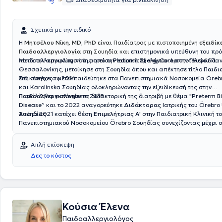
Σχετικά με την ειδικό
Η
Μητσέλου Νίκη
,
MD, PhD
είναι Παιδίατρος με πιστοποιημένη
εξειδίκ
Παιδοαλλεργιολογία
στη Σουηδία και
επιστημονικά υπεύθυνη του πρ
παιδοαλλεργιολογικού ιατρείου
Μετά την αποφοίτησή της από την Ιατρική Σχολή του Αριστοτελείου Πα
PediatricAllergyCare
στην
Γλυφάδα
.
Θεσσαλονίκης, μετοίκησε στη Σουηδία όπου και απέκτησε τίτλο
Παιδι
ειδικότητας το 2014.
Στη συνέχεια μετεκπαιδεύτηκε στα Πανεπιστημιακά Νοσοκομεία Öreb
και Karolinska Σουηδίας ολοκληρώνοντας την εξειδίκευσή της στην
Παιδοαλλεργιολογία
Παράλληλα εκπόνησε τη διδακτορική της διατριβή με θέμα
το 2018.
"Preterm Bi
Disease”
και το 2022 αναγορεύτηκε
Διδάκτορας
Ιατρικής του Örebro 
Σουηδίας.
Από το 2021 κατέχει θέση
Επιμελήτριας Α'
στην Παιδιατρική Κλινική τ
Πανεπιστημιακού Νοσοκομείου Örebro Σουηδίας συνεχίζοντας μέχρι 
κλινικό, διδακτικό και ερευνητικό της έργο.
Απλή επίσκεψη
Δες το κόστος
Κούσια Έλενα
Παιδοαλλεργιολόγος