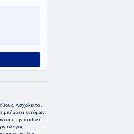
φήβους. Ασχολείται
τσιμπήματα εντόμων,
νται στην παιδική
εργιολόγος
ιαμορφώνει ένα