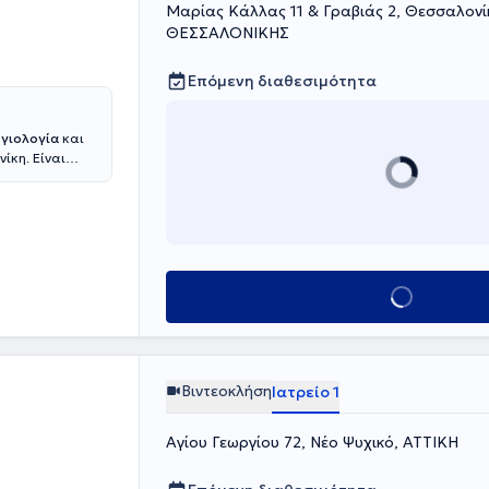
Μαρίας Κάλλας 11 & Γραβιάς 2, Θεσσαλον
ΘΕΣΣΑΛΟΝΙΚΗΣ
Επόμενη διαθεσιμότητα
ργιολογία
και
νίκη. Είναι
 στη Γενική
Αριστοτέλειου
διατρικής στο
θηκε στην
ουμ Γερμανίας
 επέστρεψε ως
Κλείσε ραντεβού
 εξειδικεύθηκε
 δυνατότητα να
ολογικά
 σε κέντρα της
ρονή
Βιντεοκλήση
Ιατρείο 1
ιητικού
για
Αγίου Γεωργίου 72, Νέο Ψυχικό, ΑΤΤΙΚΗ