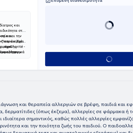
Επόμενη διαθεσιμότητα
δίατρος και
 ειδικότητα στην
ογία και την
ωση και
υ Πατρών. Έχει
ώς και ενεργό
, στο Charité -
α, έχει
ς ιατρικής
 και αλλεργικά
 έμφαση στην
ένεια, την
Κλείσε ραντεβού
διάγνωση και θεραπεία αλλεργιών σε βρέφη, παιδιά και ε
α, δερματίτιδες (όπως έκζεμα), αλλεργίες σε φάρμακα ή 
ι ιδιαίτερα σημαντικός, καθώς πολλές αλλεργίες εμφανίζο
ρινότητα και την ποιότητα ζωής του παιδιού. Ο παιδοαλλ
όπως δερματικά τεστ και αιματολογικές εξετάσεις) και δ