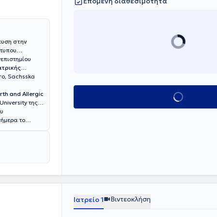
Επόμενη διαθεσιμότητα
ευση στην
ότυπου
νεπιστημίου
ατρικής
ro, Sachsska
rth and Allergic
Κλείσε ραντεβού
University της
ου
σήμερα το
Βιντεοκλήση
Ιατρείο 1