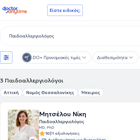
doctoranytime
Είστε ειδικός;
DO+ Προνομιακές τιμές
Διαθεσιμότητα
3
Παιδοαλλεργιολόγοι
Αττική
Νομός Θεσσαλονίκης
Ήπειρος
Μητσέλου Νίκη
Παιδοαλλεργιολόγος
MD, PhD
|
10
11 αξιολογήσεις
Διαθεσιμότητα για βιντεοκλήση