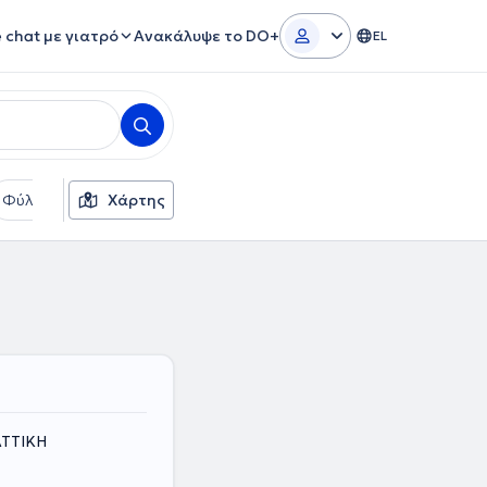
e chat με γιατρό
Ανακάλυψε το DO+
EL
Φύλο
Χάρτης
ΑΤΤΙΚΗ