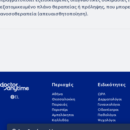
εξατομικευμένο πλάνο θεραπείας ή πρόληψης, που μπορεί
ανοσοθεραπεία (απευαισθητοποίηση).
Περιοχές
Ειδικότητες
Αθήνα
ΩΡΛ
EL
Θεσσαλονίκη
Δερματολόγοι
Πειραιάς
Γυναικολόγοι
Περιστέρι
Οδοντίατροι
Αμπελόκηποι
Παθολόγοι
Καλλιθέα
Ψυχολόγοι
Πάτρα
Οφθαλμίατροι