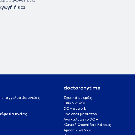
γωγή ή και
doctoranytime
 ή επαγγελματία υγείας
Σχετικά με εμάς
Επικοινωνία
DO+ at work
ελματία υγείας
Live chat με γιατρό
Ανακάλυψε το DO+
Κλινική Φροντίδας Βάρους
Άμεση Συνεδρία