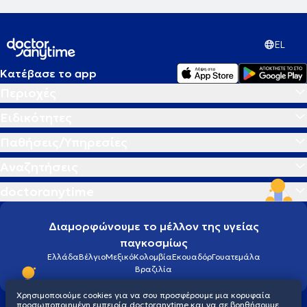
EL
Κατέβασε το app
Περιοχές
Ειδικότητες
Παθήσεις/Υπηρεσίες
Αναζητήσεις
doctoranytime
Διαμορφώνουμε το μέλλον της υγείας
παγκοσμίως
Ελλάδα
Βέλγιο
Μεξικό
Κολομβία
Εκουαδόρ
Γουατεμάλα
Βραζιλία
Χρησιμοποιούμε cookies για να σου προσφέρουμε μια κορυφαία
προσωποποιημένη εμπειρία doctoranytime και να σε βοηθήσουμε