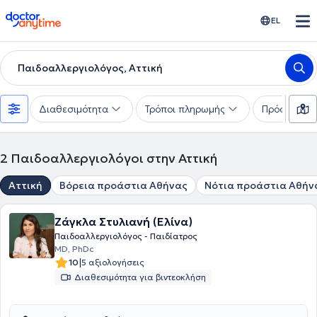
doctoranytime
EL
Παιδοαλλεργιολόγος, Αττική
Διαθεσιμότητα
Τρόποι πληρωμής
Πρόσθετα φ
2
Παιδοαλλεργιολόγοι στην Αττική
Αττική
Βόρεια προάστια Αθήνας
Νότια προάστια Αθήν
Ζάγκλα Στυλιανή (Ελίνα)
Παιδοαλλεργιολόγος - Παιδίατρος
MD, PhDc
|
10
5 αξιολογήσεις
Διαθεσιμότητα για βιντεοκλήση