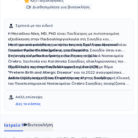
|
10
11 αξιολογήσεις
Διαθεσιμότητα για βιντεοκλήση
Σχετικά με την ειδικό
Η
Μητσέλου Νίκη
,
MD, PhD
είναι Παιδίατρος με πιστοποιημένη
εξειδίκευση στην Παιδοαλλεργιολογία
στη Σουηδία και
επιστημονικά υπεύθυνη του πρότυπου παιδοαλλεργιολογικού
Μετά την αποφοίτησή της από την Ιατρική Σχολή του Αριστοτελείου
ιατρείου
Πανεπιστημίου Θεσσαλονίκης, μετοίκησε στη Σουηδία όπου και
PediatricAllergyCare
στην
Γλυφάδα
.
απέκτησε τίτλο
Στη συνέχεια μετεκπαιδεύτηκε στα Πανεπιστημιακά Νοσοκομεία
Παιδιατρικής
ειδικότητας το 2014.
Örebro, Sachsska και Karolinska Σουηδίας ολοκληρώνοντας την
εξειδίκευσή της στην
Παράλληλα εκπόνησε τη διδακτορική της διατριβή με θέμα
Παιδοαλλεργιολογία
το 2018.
"Preterm Birth and Allergic Disease”
και το 2022 αναγορεύτηκε
Διδάκτορας
Από το 2021 κατέχει θέση
Ιατρικής του Örebro University της Σουηδίας.
Επιμελήτριας Α'
στην Παιδιατρική Κλινική
του Πανεπιστημιακού Νοσοκομείου Örebro Σουηδίας συνεχίζοντας
μέχρι σήμερα το κλινικό, διδακτικό και ερευνητικό της έργο.
Απλή επίσκεψη
Δες το κόστος
Βιντεοκλήση
Ιατρείο 1