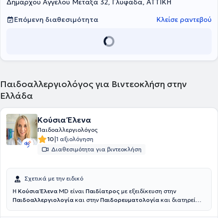
Δημάρχου Αγγέλου Μεταξά 32, Γλυφάδα, ΑΤΤΙΚΗ
Επόμενη διαθεσιμότητα
Κλείσε ραντεβού
Παιδοαλλεργιολόγος για Βιντεοκλήση στην
Ελλάδα
Κούσια Έλενα
Παιδοαλλεργιολόγος
|
10
1 αξιολόγηση
Διαθεσιμότητα για βιντεοκλήση
Σχετικά με την ειδικό
Η
Κούσια Έλενα
MD είναι
Παιδίατρος
με εξειδίκευση στην
Παιδοαλλεργιολογία
και στην
Παιδορευματολογία
και διατηρεί
ιδιωτικό ιατρείο στην Θεσσαλονίκη. Είναι υπεύθυνη των ιατρείων
παιδοαλλεργιολογίας και παιδορευματολογίας στη Γενική κλινική