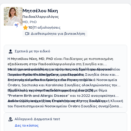
Μητσέλου Νίκη
Παιδοαλλεργιολόγος
MD, PhD
|
10
11 αξιολογήσεις
Διαθεσιμότητα για βιντεοκλήση
Σχετικά με την ειδικό
Η
Μητσέλου Νίκη
,
MD, PhD
είναι Παιδίατρος με πιστοποιημένη
εξειδίκευση στην Παιδοαλλεργιολογία
στη Σουηδία και
επιστημονικά υπεύθυνη του πρότυπου παιδοαλλεργιολογικού
Μετά την αποφοίτησή της από την Ιατρική Σχολή του Αριστοτελείου
ιατρείου
Πανεπιστημίου Θεσσαλονίκης, μετοίκησε στη Σουηδία όπου και
PediatricAllergyCare
στην
Γλυφάδα
.
απέκτησε τίτλο
Στη συνέχεια μετεκπαιδεύτηκε στα Πανεπιστημιακά Νοσοκομεία
Παιδιατρικής
ειδικότητας το 2014.
Örebro, Sachsska και Karolinska Σουηδίας ολοκληρώνοντας την
εξειδίκευσή της στην
Παράλληλα εκπόνησε τη διδακτορική της διατριβή με θέμα
Παιδοαλλεργιολογία
το 2018.
"Preterm Birth and Allergic Disease”
και το 2022 αναγορεύτηκε
Διδάκτορας
Από το 2021 κατέχει θέση
Ιατρικής του Örebro University της Σουηδίας.
Επιμελήτριας Α'
στην Παιδιατρική Κλινική
του Πανεπιστημιακού Νοσοκομείου Örebro Σουηδίας συνεχίζοντας
μέχρι σήμερα το κλινικό, διδακτικό και ερευνητικό της έργο.
Αλλεργικά Δερματικά test
Δες το κόστος