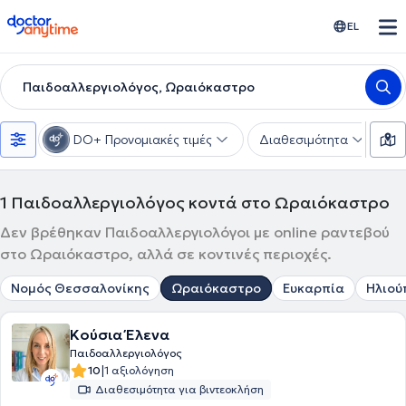
doctoranytime
EL
Παιδοαλλεργιολόγος, Ωραιόκαστρο
DO+ Προνομιακές τιμές
Διαθεσιμότητα
Τ
1
Παιδοαλλεργιολόγος κοντά στο Ωραιόκαστρο
Δεν βρέθηκαν Παιδοαλλεργιολόγοι με online ραντεβού
στο Ωραιόκαστρο, αλλά σε κοντινές περιοχές.
Νομός Θεσσαλονίκης
Ωραιόκαστρο
Ευκαρπία
Ηλιού
Κούσια Έλενα
Παιδοαλλεργιολόγος
|
10
1 αξιολόγηση
Διαθεσιμότητα για βιντεοκλήση