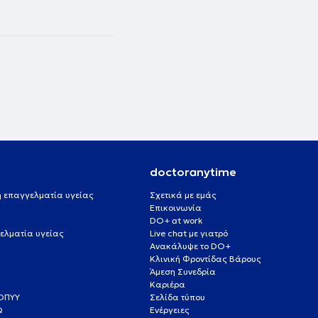
doctoranytime
 ή επαγγελματία υγείας
Σχετικά με εμάς
Επικοινωνία
DO+ at work
ελματία υγείας
Live chat με γιατρό
Ανακάλυψε το DO+
Κλινική Φροντίδας Βάρους
Άμεση Συνεδρία
Καριέρα
ΕΟΠΥΥ
Σελίδα τύπου
Q
Ενέργειες