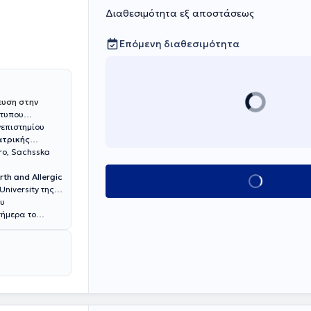
Διαθεσιμότητα εξ αποστάσεως
Επόμενη διαθεσιμότητα
ευση στην
ότυπου
νεπιστημίου
ατρικής
ro, Sachsska
rth and Allergic
Κλείσε ραντεβο
University της
ου
σήμερα το