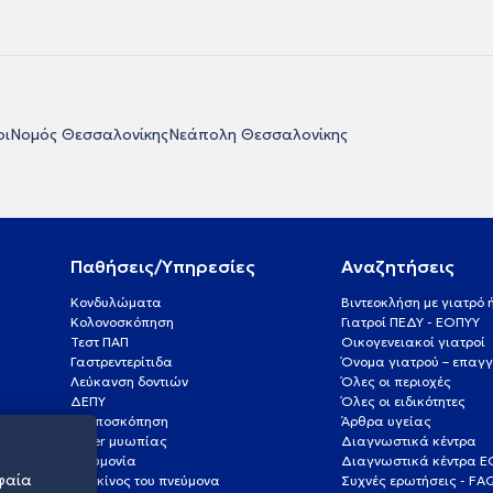
οι
Νομός Θεσσαλονίκης
Νεάπολη Θεσσαλονίκης
Παθήσεις/Υπηρεσίες
Αναζητήσεις
Κονδυλώματα
Βιντεοκλήση με γιατρό
Κολονοσκόπηση
Γιατροί ΠΕΔΥ - ΕΟΠΥΥ
Τεστ ΠΑΠ
Οικογενειακοί γιατροί
Γαστρεντερίτιδα
Όνομα γιατρού – επαγγ
Λεύκανση δοντιών
Όλες οι περιοχές
ΔΕΠΥ
Όλες οι ειδικότητες
Κολποσκόπηση
Άρθρα υγείας
Laser μυωπίας
Διαγνωστικά κέντρα
Πνευμονία
Διαγνωστικά κέντρα 
φαία
Καρκίνος του πνεύμονα
Συχνές ερωτήσεις - FA