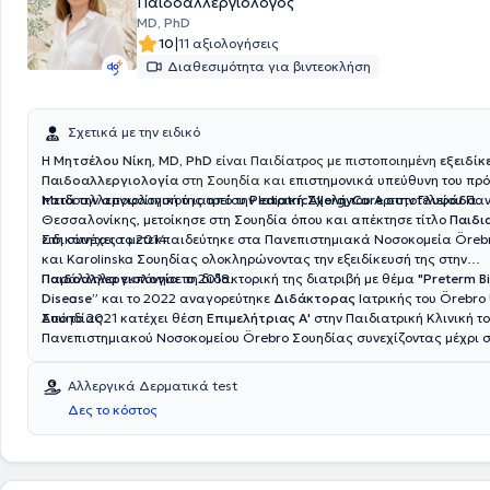
Παιδοαλλεργιολόγος
MD, PhD
|
10
11 αξιολογήσεις
Διαθεσιμότητα για βιντεοκλήση
Σχετικά με την ειδικό
Η
Μητσέλου Νίκη
,
MD, PhD
είναι Παιδίατρος με πιστοποιημένη
εξειδίκ
Παιδοαλλεργιολογία
στη Σουηδία και
επιστημονικά υπεύθυνη του πρ
παιδοαλλεργιολογικού ιατρείου
Μετά την αποφοίτησή της από την Ιατρική Σχολή του Αριστοτελείου Πα
PediatricAllergyCare
στην
Γλυφάδα
.
Θεσσαλονίκης, μετοίκησε στη Σουηδία όπου και απέκτησε τίτλο
Παιδι
ειδικότητας το 2014.
Στη συνέχεια μετεκπαιδεύτηκε στα Πανεπιστημιακά Νοσοκομεία Öreb
και Karolinska Σουηδίας ολοκληρώνοντας την εξειδίκευσή της στην
Παιδοαλλεργιολογία
Παράλληλα εκπόνησε τη διδακτορική της διατριβή με θέμα
το 2018.
"Preterm Bi
Disease”
και το 2022 αναγορεύτηκε
Διδάκτορας
Ιατρικής του Örebro 
Σουηδίας.
Από το 2021 κατέχει θέση
Επιμελήτριας Α'
στην Παιδιατρική Κλινική τ
Πανεπιστημιακού Νοσοκομείου Örebro Σουηδίας συνεχίζοντας μέχρι 
κλινικό, διδακτικό και ερευνητικό της έργο.
Αλλεργικά Δερματικά test
Δες το κόστος