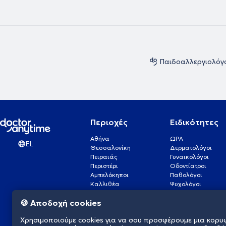
Παιδοαλλεργιολόγ
Περιοχές
Ειδικότητες
Αθήνα
ΩΡΛ
EL
Θεσσαλονίκη
Δερματολόγοι
Πειραιάς
Γυναικολόγοι
Περιστέρι
Οδοντίατροι
Αμπελόκηποι
Παθολόγοι
Καλλιθέα
Ψυχολόγοι
Πάτρα
Οφθαλμίατροι
🍪 Αποδοχή cookies
Γλυφάδα
Ενδοκρινολόγοι
Νίκαια
Ουρολόγοι
Χρησιμοποιούμε cookies για να σου προσφέρουμε μια κορυ
Νέα Σμύρνη
Καρδιολόγοι