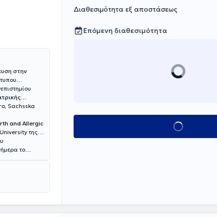
Διαθεσιμότητα εξ αποστάσεως
Επόμενη διαθεσιμότητα
ευση στην
ότυπου
νεπιστημίου
ατρικής
ro, Sachsska
rth and Allergic
Κλείσε ραντεβο
University της
ου
σήμερα το