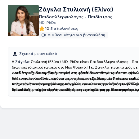
Ζάγκλα Στυλιανή (Ελίνα)
Παιδοαλλεργιολόγος - Παιδίατρος
MD, PhDc
|
10
5 αξιολογήσεις
Διαθεσιμότητα για βιντεοκλήση
Σχετικά με τον ειδικό
Η
Ζάγκλα
Στυλιανή (Ελίνα) MD, PhDc είναι Παιδοαλλεργιολόγος - Παι
διατηρεί ιδιωτικό ιατρείο στο Νέο Ψυχικό. Η κ. Ζάγκλα είναι ιατρός με
Παιδιατρική και Εφηβική Ιατρική και εξειδίκευση στην Παιδοπνευμονολ
Διαθέτει εξειδικευμένη εμπειρία στη φροντίδα ασθενών με κυστική ίν
Αλλεργιολογία. Είναι απόφοιτος της Ιατρική Σχολής του Πανεπιστημίο
δυσκινησία κροσσών, έχοντας εργαστεί σε εξειδικευμένο κέντρο, καθ
πολυετή κλινική εμπειρία στη Γερμανία, σε πανεπιστημιακό περιβάλλον
συμμετοχή σε ερευνητικά πρωτόκολλα και κλινικές μελέτες. Παράλληλ
Στόχος είναι η παροχή σύγχρονης, τεκμηριωμένης και εξατομικευμένη
Universitätsmedizin Berlin, με ιδιαίτερη ενασχόληση με αναπνευστικά
διδακτική εμπειρία ως λέκτορας προπτυχιακών φοιτητών Ιατρικής, με
φροντίδας, με έμφαση στην καλή επικοινωνία με το παιδί και την οικογ
νοσήματα παιδιών και εφήβων.
Παιδοπνευμονολογία, Κυστική ίνωση και την Παιδοαλλεργιολογία.
αναλυτική ενημέρωση και τη δημιουργία σχέσης εμπιστοσύνης.