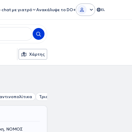
e chat με γιατρό
Ανακάλυψε το DO+
EL
Χάρτης
αντινοπολίτικα
Τριανδρία
Σαράντα Εκκλησιές
Θεσσαλ
ίκη, ΝΟΜΟΣ