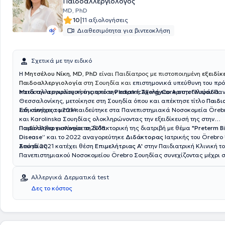
Παιδοαλλεργιολόγος
MD, PhD
|
10
11 αξιολογήσεις
Διαθεσιμότητα για βιντεοκλήση
Σχετικά με την ειδικό
Η
Μητσέλου Νίκη
,
MD, PhD
είναι Παιδίατρος με πιστοποιημένη
εξειδίκ
Παιδοαλλεργιολογία
στη Σουηδία και
επιστημονικά υπεύθυνη του πρ
παιδοαλλεργιολογικού ιατρείου
Μετά την αποφοίτησή της από την Ιατρική Σχολή του Αριστοτελείου Πα
PediatricAllergyCare
στην
Γλυφάδα
.
Θεσσαλονίκης, μετοίκησε στη Σουηδία όπου και απέκτησε τίτλο
Παιδι
ειδικότητας το 2014.
Στη συνέχεια μετεκπαιδεύτηκε στα Πανεπιστημιακά Νοσοκομεία Öreb
και Karolinska Σουηδίας ολοκληρώνοντας την εξειδίκευσή της στην
Παιδοαλλεργιολογία
Παράλληλα εκπόνησε τη διδακτορική της διατριβή με θέμα
το 2018.
"Preterm Bi
Disease”
και το 2022 αναγορεύτηκε
Διδάκτορας
Ιατρικής του Örebro 
Σουηδίας.
Από το 2021 κατέχει θέση
Επιμελήτριας Α'
στην Παιδιατρική Κλινική τ
Πανεπιστημιακού Νοσοκομείου Örebro Σουηδίας συνεχίζοντας μέχρι 
κλινικό, διδακτικό και ερευνητικό της έργο.
Αλλεργικά Δερματικά test
Δες το κόστος