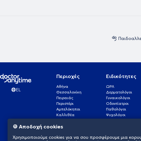
Παιδοαλλε
Περιοχές
Ειδικότητες
Αθήνα
ΩΡΛ
EL
Θεσσαλονίκη
Δερματολόγοι
Πειραιάς
Γυναικολόγοι
Περιστέρι
Οδοντίατροι
Αμπελόκηποι
Παθολόγοι
Καλλιθέα
Ψυχολόγοι
Πάτρα
Οφθαλμίατροι
🍪 Αποδοχή cookies
Γλυφάδα
Ενδοκρινολόγοι
Νίκαια
Ουρολόγοι
Χρησιμοποιούμε cookies για να σου προσφέρουμε μια κορυ
Νέα Σμύρνη
Καρδιολόγοι