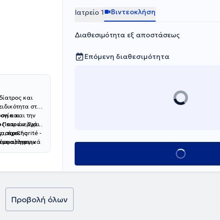
Βιντεοκλήση
Ιατρείο 1
Διαθεσιμότητα εξ αποστάσεως
Επόμενη διαθεσιμότητα
δίατρος και
 ειδικότητα στην
ογία και την
ωση και
υ Πατρών. Έχει
ώς και ενεργό
, στο Charité -
α, έχει
ς ιατρικής
 και αλλεργικά
 έμφαση στην
ένεια, την
Κλείσε ραντεβο
Προβολή όλων