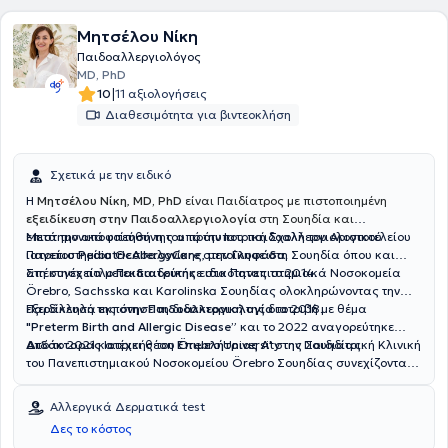
Μητσέλου Νίκη
Παιδοαλλεργιολόγος
MD, PhD
|
10
11 αξιολογήσεις
Διαθεσιμότητα για βιντεοκλήση
Σχετικά με την ειδικό
Η
Μητσέλου Νίκη
,
MD, PhD
είναι Παιδίατρος με πιστοποιημένη
εξειδίκευση στην Παιδοαλλεργιολογία
στη Σουηδία και
επιστημονικά υπεύθυνη του πρότυπου παιδοαλλεργιολογικού
Μετά την αποφοίτησή της από την Ιατρική Σχολή του Αριστοτελείου
ιατρείου
Πανεπιστημίου Θεσσαλονίκης, μετοίκησε στη Σουηδία όπου και
PediatricAllergyCare
στην
Γλυφάδα
.
απέκτησε τίτλο
Στη συνέχεια μετεκπαιδεύτηκε στα Πανεπιστημιακά Νοσοκομεία
Παιδιατρικής
ειδικότητας το 2014.
Örebro, Sachsska και Karolinska Σουηδίας ολοκληρώνοντας την
εξειδίκευσή της στην
Παράλληλα εκπόνησε τη διδακτορική της διατριβή με θέμα
Παιδοαλλεργιολογία
το 2018.
"Preterm Birth and Allergic Disease”
και το 2022 αναγορεύτηκε
Διδάκτορας
Από το 2021 κατέχει θέση
Ιατρικής του Örebro University της Σουηδίας.
Επιμελήτριας Α'
στην Παιδιατρική Κλινική
του Πανεπιστημιακού Νοσοκομείου Örebro Σουηδίας συνεχίζοντας
μέχρι σήμερα το κλινικό, διδακτικό και ερευνητικό της έργο.
Αλλεργικά Δερματικά test
Δες το κόστος