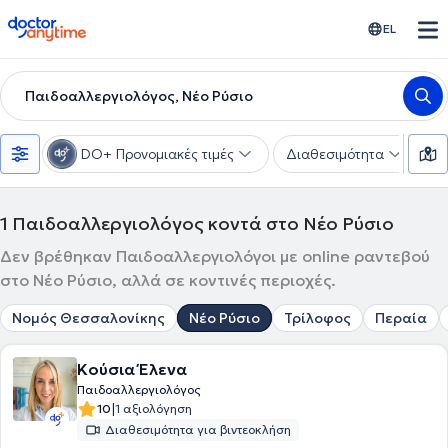
doctoranytime
EL
Παιδοαλλεργιολόγος, Νέο Ρύσιο
DO+ Προνομιακές τιμές
Διαθεσιμότητα
Τ
1
Παιδοαλλεργιολόγος κοντά στο Νέο Ρύσιο
Δεν βρέθηκαν Παιδοαλλεργιολόγοι με online ραντεβού
στο Νέο Ρύσιο, αλλά σε κοντινές περιοχές.
Νομός Θεσσαλονίκης
Νέο Ρύσιο
Τρίλοφος
Περαία
Κούσια Έλενα
Παιδοαλλεργιολόγος
|
10
1 αξιολόγηση
Διαθεσιμότητα για βιντεοκλήση