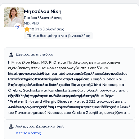
Μητσέλου Νίκη
Παιδοαλλεργιολόγος
MD, PhD
|
10
11 αξιολογήσεις
Διαθεσιμότητα για βιντεοκλήση
Σχετικά με την ειδικό
Η
Μητσέλου Νίκη
,
MD, PhD
είναι Παιδίατρος με πιστοποιημένη
εξειδίκευση στην Παιδοαλλεργιολογία
στη Σουηδία και
επιστημονικά υπεύθυνη του πρότυπου παιδοαλλεργιολογικού
Μετά την αποφοίτησή της από την Ιατρική Σχολή του Αριστοτελείου
ιατρείου
Πανεπιστημίου Θεσσαλονίκης, μετοίκησε στη Σουηδία όπου και
PediatricAllergyCare
στην
Γλυφάδα
.
απέκτησε τίτλο
Στη συνέχεια μετεκπαιδεύτηκε στα Πανεπιστημιακά Νοσοκομεία
Παιδιατρικής
ειδικότητας το 2014.
Örebro, Sachsska και Karolinska Σουηδίας ολοκληρώνοντας την
εξειδίκευσή της στην
Παράλληλα εκπόνησε τη διδακτορική της διατριβή με θέμα
Παιδοαλλεργιολογία
το 2018.
"Preterm Birth and Allergic Disease”
και το 2022 αναγορεύτηκε
Διδάκτορας
Από το 2021 κατέχει θέση
Ιατρικής του Örebro University της Σουηδίας.
Επιμελήτριας Α'
στην Παιδιατρική Κλινική
του Πανεπιστημιακού Νοσοκομείου Örebro Σουηδίας συνεχίζοντας
μέχρι σήμερα το κλινικό, διδακτικό και ερευνητικό της έργο.
Αλλεργικά Δερματικά test
Δες το κόστος