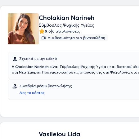
ψυχοθεραπεία καθώς και στη Ψυχοδυναμική Ψυχοθεραπεία. Στο ιατρείο της
παρέχονται υπηρεσίες για όλο το φάσμα της ψυχικής υγείας (ψυχοθε
φαρμακοθεραπεία ή συνδυασμός). Η θεραπευτική αντιμετώπιση είναι
Cholakian Narineh
και καθορίζεται με βάση τις ατομικές ανάγκες και επιθυμίες. Υπάρχε
Σύμβουλος Ψυχικής Υγείας
για κατ’ οίκον επισκέψεις και συνεδρίες μέσω διαδικτύου.
|
9.6
6 αξιολογήσεις
Διαθεσιμότητα για βιντεοκλήση
Σχετικά με την ειδικό
Η
Cholakian Narineh
είναι Σύμβουλος Ψυχικής Υγείας και διατηρεί ιδι
στη Νέα Σμύρνη. Πραγματοποίησε τις σπουδές της στη Ψυχολογία στο 
Κολλέγιο Ελλάδος Deree. Διαθέτει εμπειρία και παράλληλα, εργάζετα
Συμβουλευτικής και Ψυχοθεραπείας "Ευνίκη", στο Κέντρο Ειδικής Δ
Συνεδρία μέσω βιντεοκλήσης
"Ευρυμάθεια" και στην Ειδική Μονάδα Ψυχικής Υγείας "Οσελότος". Οι
Δες το κόστος
μπορούν να διεξαχθούν στα ελληνικά αγγλικά και αρμενικά.
Vasileiou Lida