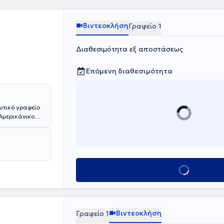
ραπεία,
 εξατομικευμένη
Βιντεοκλήση
Γραφείο 1
ι δυνατότητα
Διαθεσιμότητα εξ αποστάσεως
Επόμενη διαθεσιμότητα
ωτικό γραφείο
Αμερικάνικο
ι στο Κέντρο
ιαπαιδαγώγησης
 συνεδρίες
Κλείσε ραντεβο
Βιντεοκλήση
Γραφείο 1