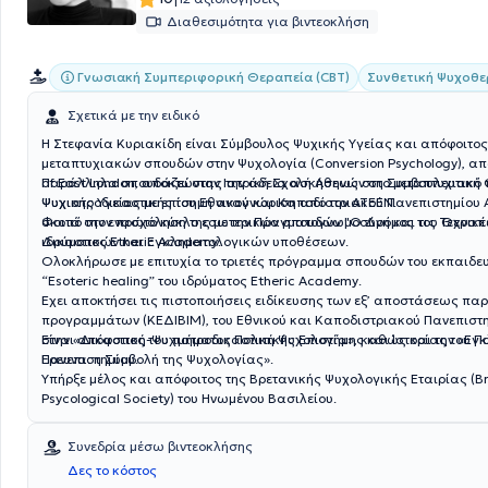
Διαθεσιμότητα για βιντεοκλήση
Γνωσιακή Συμπεριφορική Θεραπεία (CBT)
Συνθετική Ψυχοθε
Σχετικά με την ειδικό
Η Στεφανία Κυριακίδη είναι Σύμβουλος Ψυχικής Υγείας και απόφοιτος
μεταπτυχιακών σπουδών στην Ψυχολογία (Conversion Psychology), από
of East London, αποκτώντας την άδεια ασκήσεως στη Συμβουλευτική
Παράλληλα σπουδάζει στην Ιατρική Σχολή Αθηνών στο μεταπτυχιακό
Ψυχικής Υγείας με επίσημη αναγνώριση από τον ΑΤΕΕΝ.
Ψυχιατροδικαστικής του Εθνικού και Καποδιστριακού Πανεπιστημίου 
σκοπό την ενασχόληση της με την Πραγματογνωμοσύνη και τις Τεχνικέ
Φοιτά στον πρώτο κύκλο εσωτερικών σπουδών "Ο Δρόμος του Θεραπε
Δικαστικών και Εγκληματολογικών υποθέσεων.
ιδρύματος Etheric Academy.
Ολοκλήρωσε με επιτυχία το τριετές πρόγραμμα σπουδών του εκπαιδευ
“Esoteric healing” του ιδρύματος Etheric Academy.
Έχει αποκτήσει τις πιστοποιήσεις ειδίκευσης των εξ’ αποστάσεως π
προγραμμάτων (ΚΕΔΙΒΙΜ), του Εθνικού και Καποδιστριακού Πανεπιστ
στην «Δικαστική-Ψυχιατροδικαστική Ψυχολογία», καθώς και την «Εγ
Είναι απόφοιτος του τμήματος Πολιτικής Επιστήμης και Ιστορίας του Π
Έρευνα: η Συμβολή της Ψυχολογίας».
Πανεπιστημίου.
Υπήρξε μέλος και απόφοιτος της Βρετανικής Ψυχολογικής Εταιρίας (Br
Psycological Society) του Ηνωμένου Βασιλείου.
Συνεδρία μέσω βιντεοκλήσης
Δες το κόστος