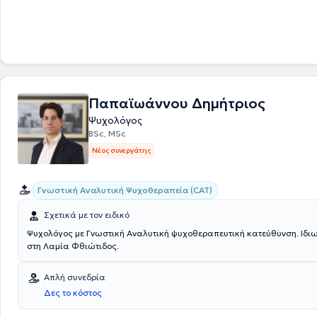
πραγματοποιούνται ατομικές και ομαδικές συνεδρίες, συνεδρίες ζεύ
ομάδες επεξεργασίας του γονεικού ρόλου. Έχει συνεργαστεί με τον Σύ
Οικογενειών για τη Ψυχική Υγεία (ΣΟΨΥ), παράρτημα Πάτρας, παρέχ
ψυχολογική θεραπεία σε ψυχικά πάσχοντες και τις οικογένειές τους.
με το ΚΑΠΗ Αιγιαλείας (Αιγίου και Ακράτας), ως υπεύθυνη της ομάδα
συζήτησης. Διδάσκει μαθήματα ψυχολογίας στο Δημόσιο ΣΑΕΚ Αιγίο
ομιλίες σε διάφορους κοινωνικούς χώρους της ευρύτερης περιοχής στη
σκοπό την ενημέρωση πάνω σε κοινωνικά-ψυχολογικά θέματα. Άρθρα
Παπαϊωάννου Δημήτριος
φιλοξενηθεί σε φύλλα τοπικών εφημερίδων του τόπου της. Τέλος, συμμε
σεμινάρια και ομάδες για τη προσωπική και επαγγελματική της εξέλιξ
Ψυχολόγος
BSc, MSc
Νέος συνεργάτης
Γνωστική Αναλυτική Ψυχοθεραπεία (CAT)
Σχετικά με τον ειδικό
Ψυχολόγος με Γνωστική Αναλυτική ψυχοθεραπευτική κατεύθυνση. Ιδιω
στη Λαμία Φθιώτιδος.
Απλή συνεδρία
Δες το κόστος