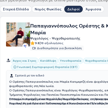
Δεν βρέθηκαν Ψυχολόγοι με online ραντεβού στους Δελφο
Στερεά Ελλάδα
Νομός Φωκίδας
Δελφοί
Άμφισσα
Παπαγιαννόπουλος Ορέστης & Κ
Μαρία
Ψυχολόγος - Ψυχοθεραπευτής
|
9.8
18 αξιολογήσεις
Διαθεσιμότητα για βιντεοκλήση
Άγχος και Στρες
Κατάθλιψη
Υπνοθεραπεία
Ψυχοθεραπεία O
Γνωσιακή Συμπεριφορική Θεραπεία (CBT)
Σχετικά με τον ειδικό
Ο Ορέστης Παπαγιαννόπουλος και Μαρία Κατιμερτζή είναι ψυχολόγο
ψυχοθεραπευτές στη Νέα Ιωνία.
Ο Ορέστης Παπαγιαννόπουλος είναι Ψυχολόγος-Ψυχοθεραπευτής, απ
Τμήματος Ψυχολογίας του Παντείου Πανεπιστημίου Κοινωνικών και Πο
Επιστημών. Κατέχει μεταπτυχιακό δίπλωμα εξειδίκευσης στη Νευροψυ
Η Μαρία Κατιμερτζή είναι Ψυχολόγος-Ψυχοθεραπεύτρια, απόφοιτη το
Γνωστική Ψυχολογία από το Πανεπιστήμιο Paris Descartes 5, καθώς κ
Ψυχολογίας του Παντείου Πανεπιστημίου Κοινωνικών και Πολιτικών Ε
Ψυχολογία και τις Νευροεπιστήμες της Ψυχικής Υγείας από το King's C
Κατέχει μεταπτυχιακό τίτλο σπουδών στην Επιστήμη του Στρες και τη