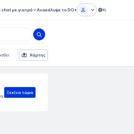
e chat με γιατρό
Ανακάλυψε το DO+
EL
σθετα φίλτρα
Χάρτης
Γλώσσες
Ασφαλιστικές εταιρείες
Ξεκίνα τώρα
να.