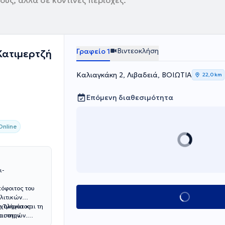
ύς, αλλά σε κοντινές περιοχές.
Βιντεοκλήση
Γραφείο 1
ατιμερτζή
Καλιαγκάκη 2, Λιβαδειά, ΒΟΙΩΤΙΑ
22,0 km
Επόμενη διαθεσιμότητα
nline
ι-
όφοιτος του
Κλείσε ραντεβού
λιτικών
χολογία και τη
υ Τμήματος
αι στην
πιστημών.
ollege London.
ν Προαγωγή της