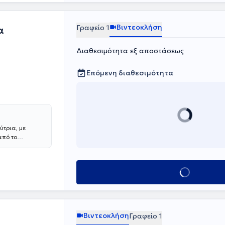
Βιντεοκλήση
Γραφείο 1
α
Διαθεσιμότητα εξ αποστάσεως
Επόμενη διαθεσιμότητα
τρια, με
από το
α από την
ίας".
ατρικής, Έδρα
Κλείσε ραντεβο
 Σοφία". Στη
κής
ντρο
ει το άτομο ως
παζλ
Βιντεοκλήση
Γραφείο 1
αι στις σχέσεις