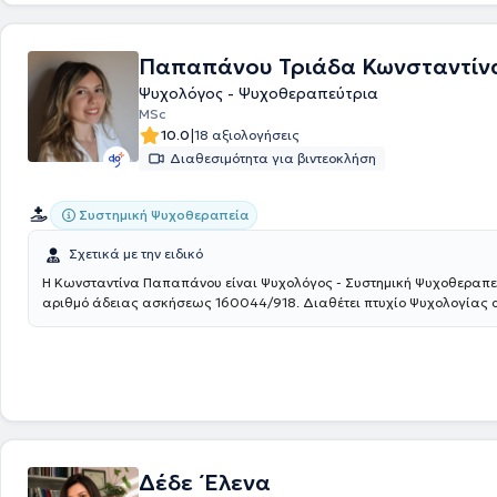
Παπαπάνου Τριάδα Κωνσταντίν
Ψυχολόγος - Ψυχοθεραπεύτρια
MSc
|
10.0
18 αξιολογήσεις
Διαθεσιμότητα για βιντεοκλήση
Συστημική Ψυχοθεραπεία
Σχετικά με την ειδικό
Η Κωνσταντίνα Παπαπάνου είναι Ψυχολόγος - Συστημική Ψυχοθεραπεύ
αριθμό άδειας ασκήσεως 160044/918. Διαθέτει πτυχίο Ψυχολογίας 
Αριστοτέλειο Πανεπιστήμιο Θεσσαλονίκης και Μεταπτυχιακό Δίπλωμ
Ιατρική Σχολή Αθηνών με τίτλο "Επιστήμη του Στρες και Προαγωγή Υγε
Πραγματοποίησε την κλινική της άσκηση στο Ειδικό Κέντρο Εφηβικής Ι
UNESCO Εφηβικής Υγείας και Ιατρικής, του Νοσοκομείου Παίδων "Αγία
συνέχεια ξεκίνησε να εκπαιδεύεται στο τετραετές πρόγραμμα Συστημι
Ψυχοθεραπείας και Συμβουλευτικής, που πραγματοποιείται από το Κέ
Συστημικής Μελέτης και Θεραπείας. Η συστημική ψυχοθεραπεία βλέπ
μέρος ενός ευρύτερου συστήματος και όχι μεμονωμένα. Άλλωστε ένα 
Δέδε ΄Ελενα
αποτελείται από πολλά κομμάτια, και όχι μόνο από ένα. Επικεντρώνετ