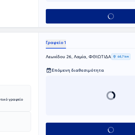
γους καθώς και
λλογο
οντας
Κλείσε ραντεβού
 Συνεργάζεται
ς
υ. Οργανώνει
ν οποία ζει με
 της έχουν
Γραφείο 1
τέχει σε
η.
Λεωνίδου 26, Λαμία, ΦΘΙΩΤΙΔΑ
46,7 km
Επόμενη διαθεσιμότητα
τικό γραφείο
Κλείσε ραντεβού