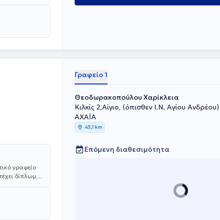
κών Σπουδών.
έροντας
 πρακτική
ική Αγωγή και
 Γιατρούς
τύσσοντας
Γραφείο 1
Θεοδωρακοπούλου Χαρίκλεια
Κιλκίς 2,Αίγιο, (όπισθεν Ι.Ν. Αγίου Ανδρέου) 
ΑΧΑΪΑ
43,1 km
Επόμενη διαθεσιμότητα
τικό γραφείο
ατέχει δίπλωμα
 από το
ρώνει το 5ετές
 Εταιρεία