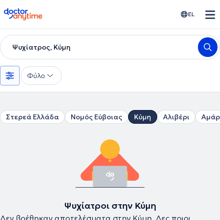
doctoranytime
EL
Ψυχίατρος, Κύμη
Φύλο
Στερεά Ελλάδα
Νομός Εύβοιας
Κύμη
Αλιβέρι
Αμάρ
Ψυχίατροι στην Κύμη
Δεν βρέθηκαν αποτελέσματα στην Κύμη. Δες ποιοι