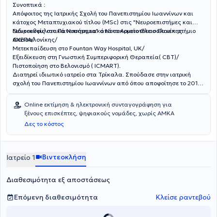
Συνοπτικά :
Απόφοιτος της Ιατρικής Σχολή του Πανεπιστημίου Ιωαννίνων και
κάτοχος Μεταπτυχιακού τίτλου (MSc) στις
"Νευροεπιστήμες και
Νευροεκφυλιστικά Νοσήματα" από το Αριστοτέλειο Πανεπιστήμιο
Ειδικευθείς στο Πανεπιστημιακό Νοσοκομείο Θεσσαλονίκης
Θεσσαλονίκης
ΑΧΕΠΑ/
/
Μετεκπαίδευση στο Fountan Way Hospital, UK/
Εξειδίκευση στη Γνωστική Συμπεριφορική Θεραπεία( CBT)/
Πιστοποίηση στο Βελονισμό ( ICMART).
Διατηρεί ιδιωτικό ιατρείο στα Τρίκαλα. Σπούδασε στην ιατρική
σχολή του Πανεπιστημίου Ιωαννίνων από όπου αποφοίτησε το 2011.
Στη συνέχεια απέκτησε κλινική εμπειρία στη ψυχιατρική κλινική του
Νοσοκομείου Chelsea και Westminister στο Λονδίνο. Το 2013
Online εκτίμηση & ηλεκτρονική συνταγογράφηση για
υπηρέτησε ως αγροτικός ιατρός στο ΓΝ-ΚΥ Κω. Το 2014 άρχισε την
ξένους επισκέπτες, ψηφιακούς νομάδες, χωρίς ΑΜΚΑ
ειδικότητα της ψυχιατρικής στο Κρατικό Θεραπευτήριο Λέρου όπου
Δες το κόστος
συμμετείχε στο τμήμα οξέων περιστατικών, στις δομές
ψυχοκοινωνικής αποκατάστασης και στο ΠΙΚΠΑ (περιστατικά με
αυτισμό, νευροαναπτυξιακά σύνδρομα, νοητική υστέρηση).
Παράλληλα άρχισε η εκπαίδευσή του στη ψυχοθεραπεία. Στη
Βιντεοκλήση
Ιατρείο 1
συνέχεια εργάστηκε στο Fountain Way Hospital στην Αγγλία, ένα
ψυχιατρικό νοσοκομείο με πολυάριθμες κλινικές όπως
Διαθεσιμότητα εξ αποστάσεως
ψυχογηριατρική, ενηλίκων και ψυχιατρική μονάδα εντατικής
θεραπείας. Ολοκλήρωσε την ειδικότητα στο Πανεπιστημιακό
νοσοκομείο Θεσσαλονίκης ΑΧΕΠΑ, στη Γ ψυχιατρική Κλινική. Κατά
Επόμενη διαθεσιμότητα
Κλείσε ραντεβού
τη διάρκεια της ειδικότητας εκπαιδεύτηκε στη ψυχοδυναμική
ψυχοθεραπεία με παράλληλη διενέργεια ψυχοθεραπευτικών