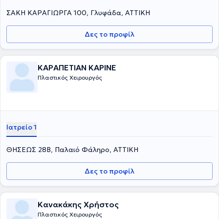
στην Ελληνική Εταιρεία Πλαστικής Επανορθωτικής & Αισθητικής
ΣΑΚΗ ΚΑΡΑΓΙΩΡΓΑ 100, Γλυφάδα, ΑΤΤΙΚΗ
Χειρουργικής, ενώ είναι και μέλος του General Medical Council.
Δες το προφίλ
ΚΑΡΑΠΕΤΙΑΝ ΚΑΡΙΝΕ
Πλαστικός Χειρουργός
Ιατρείο 1
ΘΗΣΕΩΣ 28Β, Παλαιό Φάληρο, ΑΤΤΙΚΗ
Δες το προφίλ
Κανακάκης Χρήστος
Πλαστικός Χειρουργός