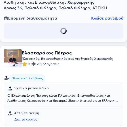
Αισθητικής και Επανορθωτικής Χειρουργικής
Αρεως 36, Παλαιό Φάληρο, Παλαιό Φάληρο, ΑΤΤΙΚΗ
Επόμενη διαθεσιμότητα
Κλείσε ραντεβού
Βλασταράκος Πέτρος
Πλαστικός, Επανορθωτικός και Αισθητικός Χειρουργός
|
9.9
8 αξιολογήσεις
Πλαστική Στήθους
Σχετικά με τον ειδικό
Ο
Βλασταράκος Πέτρος
είναι Πλαστικός, Επανορθωτικός και
Αισθητικός Χειρουργός και διατηρεί ιδιωτικό ιατρείο στο Ελληνικό.
Είναι απόφοιτος της Ιατρικής Σχολής του Πανεπιστημίου της
Μάλτας και απέκτησε τον τίτλο του Πλαστικού, Επανορθωτικού και
Απλή επίσκεψη
Αισθητικού Χειρουργού ύστερα από την ειδίκευσή του σε γνωστά
Δες το κόστος
νοσοκομεία της Μεγάλης Βρετανίας και της Ελλάδας. Ακόμη, έχει
εξειδικευτεί στο Facelift στην Clinique des Champs - Elysées του