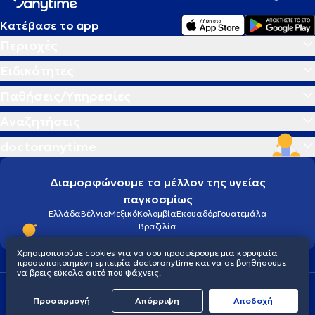
Κατέβασε το app
Περιοχές
Ειδικότητες
Παθήσεις/Υπηρεσίες
Αναζητήσεις
doctoranytime
Διαμορφώνουμε το μέλλον της υγείας
παγκοσμίως
Ελλάδα
Βέλγιο
Μεξικό
Κολομβία
Εκουαδόρ
Γουατεμάλα
Βραζιλία
Χρησιμοποιούμε cookies για να σου προσφέρουμε μια κορυφαία
προσωποποιημένη εμπειρία doctoranytime και να σε βοηθήσουμε
να βρεις εύκολα αυτό που ψάχνεις.
Οροι χρήσης
Cookies
Πολιτική προστασίας προσωπικού απορρήτου
Προσαρμογή
Απόρριψη
Aποδοχή
© 2026 doctoranytime