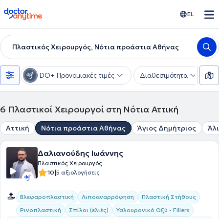
doctoranytime
EL
Πλαστικός Χειρουργός, Νότια προάστια Αθήνας
DO+ Προνομιακές τιμές
Διαθεσιμότητα
Υ
6
Πλαστικοί Χειρουργοί στη Νότια Αττική
Αττική
Νότια προάστια Αθήνας
Άγιος Δημήτριος
Άλ
Δαλιανούδης Ιωάννης
Πλαστικός Χειρουργός
|
10
5 αξιολογήσεις
Βλεφαροπλαστική
Λιποαναρρόφηση
Πλαστική Στήθους
Ρινοπλαστική
Σπίλοι (ελιές)
Υαλουρονικό Οξύ - Fillers