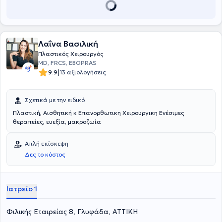
προσώπου με πιο διάσημη την ρινοπλαστική, παρέχοντας
εντυπωσιακά αποτελέσματα. Στον τομέα της επανορθωτικής
χειρουργικής αντιμετωπίζει εγκαυματικές νόσους και προσφέρει
θεραπεία του μελανώματος. Στον τομέα της μικροχειρουργικής
παρέχει αποκατάσταση ελλειμμάτων των άκρων, της κεφαλής και
Λαΐνα Βασιλική
του τραχήλου όπως και την αποκατάσταση μαστού μετά από
μαστεκτομή. Τέλος, έχει δημοσιεύσει σε πολλά καταξιωμένα διεθνή
Πλαστικός Χειρουργός
και ελληνικά επιστημονικά περιοδικά και έχει πραγματοποιήσει
MD, FRCS, EBOPRAS
πολλές διαλέξεις σε εγχώρια και διεθνή ιατρικά συνέδρια.
|
9.9
13 αξιολογήσεις
Σχετικά με την ειδικό
Πλαστική, Αισθητική κ Επανορθωτικη Χειρουργικη Ενέσιμες
θεραπείες, ευεξία, μακροζωία
Απλή επίσκεψη
Δες το κόστος
Ιατρείο 1
Φιλικής Εταιρείας 8, Γλυφάδα, ΑΤΤΙΚΗ