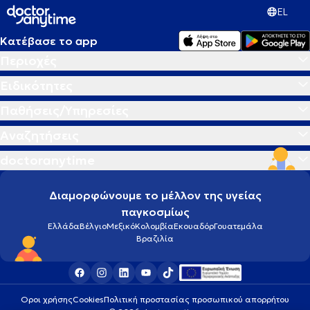
EL
Κατέβασε το app
Περιοχές
Ειδικότητες
Παθήσεις/Υπηρεσίες
Αναζητήσεις
doctoranytime
Διαμορφώνουμε το μέλλον της υγείας
παγκοσμίως
Ελλάδα
Βέλγιο
Μεξικό
Κολομβία
Εκουαδόρ
Γουατεμάλα
Βραζιλία
Οροι χρήσης
Cookies
Πολιτική προστασίας προσωπικού απορρήτου