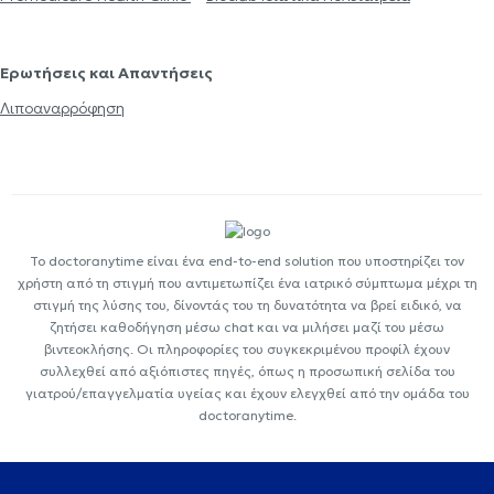
Ερωτήσεις και Απαντήσεις
Λιποαναρρόφηση
Το doctoranytime είναι ένα end-to-end solution που υποστηρίζει τον
χρήστη από τη στιγμή που αντιμετωπίζει ένα ιατρικό σύμπτωμα μέχρι τη
στιγμή της λύσης του, δίνοντάς του τη δυνατότητα να βρεί ειδικό, να
ζητήσει καθοδήγηση μέσω chat και να μιλήσει μαζί του μέσω
βιντεοκλήσης. Οι πληροφορίες του συγκεκριμένου προφίλ έχουν
συλλεχθεί από αξιόπιστες πηγές, όπως η προσωπική σελίδα του
γιατρού/επαγγελματία υγείας και έχουν ελεγχθεί από την ομάδα του
doctoranytime.