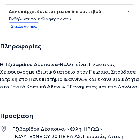
Δεν υπάρχει δυνατότητα online ραντεβού
Εκδήλωσε το ενδιαφέρον σου
Στείλε αίτημα
Πληροφορίες
Η
Τζιβαρίδου Δέσποινα-Νέλλη
είναι Πλαστικός
Χειρουργός με ιδιωτικό ιατρείο στον Πειραιά. Σπούδασε
Ιατρική στο Πανεπιστήμιο Ιωαννίνων και έκανε ειδικότητα
στο Γενικό Κρατικό Αθηνων Γ.Γεννηματας και στο Λονδινο
στο Chelsea and Westminster Hospital. Είναι
εξειδικευμένη στην ωτο-πλαστική, στην
βλεφαροπλαστική , στο face-lift , στην λιποαναρροφηση,
Πρόσβαση
στη λιπομεταφορα, στην κοιλιοπλαστικη, στην ανόρθωση
μαστών, στην μειωτική μαστών , στην αυξητική μαστών,
Τζιβαρίδου Δέσποινα-Νέλλη, ΗΡΩΩΝ
και σε όλες τις αισθητικες μη επεμβατικες τεχνικες.
ΠΟΛΥΤΕΧΝΕΙΟΥ 20 ΠΕΙΡΑΙΑΣ, Πειραιάς, Αττική