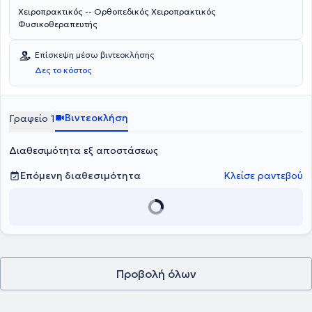
συνέδριο υπό την αιγίδα της FIFA στο Λονδίνο και στο Μιλάνο και
Χειροπρακτικός -- Ορθοπεδικός Χειροπρακτικός
ήταν ομιλητής στην επιστημονική Ημερίδα Ελληνικού Ινστιτούτου
Φυσικοθεραπευτής
McKenzie με θέμα "Μηχανική διάγνωση και θεραπεία στην
Ποδοκνημική άρθρωση".
Επίσκεψη μέσω βιντεοκλήσης
Δες το κόστος
Βιντεοκλήση
Γραφείο 1
Διαθεσιμότητα εξ αποστάσεως
Επόμενη διαθεσιμότητα
Κλείσε ραντεβού
Προβολή όλων