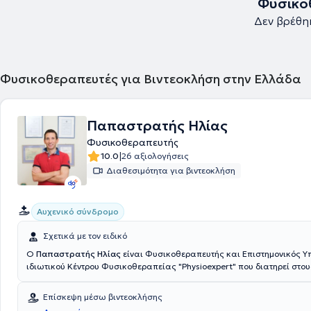
Φυσικο
Δεν βρέθη
Φυσικοθεραπευτές για Βιντεοκλήση στην Ελλάδα
Παπαστρατής Ηλίας
Φυσικοθεραπευτής
|
10.0
26 αξιολογήσεις
Διαθεσιμότητα για βιντεοκλήση
Αυχενικό σύνδρομο
Σχετικά με τον ειδικό
Ο
Παπαστρατής Ηλίας
είναι Φυσικοθεραπευτής και Επιστημονικός Υ
ιδιωτικού Κέντρου Φυσικοθεραπείας "Physioexpert" που διατηρεί στου
Αμπελόκηπους. Είναι πτυχιούχος του ΤΕΙ Φυσικοθεραπείας και πτυχι
θεραπευτής σπονδυλικής στήλης με μηχανική διάγνωση και θεραπεία 
Επίσκεψη μέσω βιντεοκλήσης
McKenzie (cert. MDT). Διαθέτει πιστοποίηση σε τεχνικές manual therap