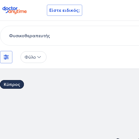
doctoranytime
Είστε ειδικός;
Φύλο
Κύπρος