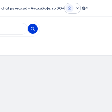
e chat με γιατρό
Ανακάλυψε το DO+
EL