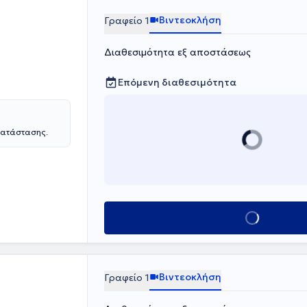
 biofeedback,
κοθεραπευτές
Βιντεοκλήση
Γραφείο 1
 εμπειρία.
ς, λεμφοίδημα,
Διαθεσιμότητα εξ αποστάσεως
και για κατ΄
Επόμενη διαθεσιμότητα
κατάστασης.
Κλείσε ραντεβο
Βιντεοκλήση
Γραφείο 1