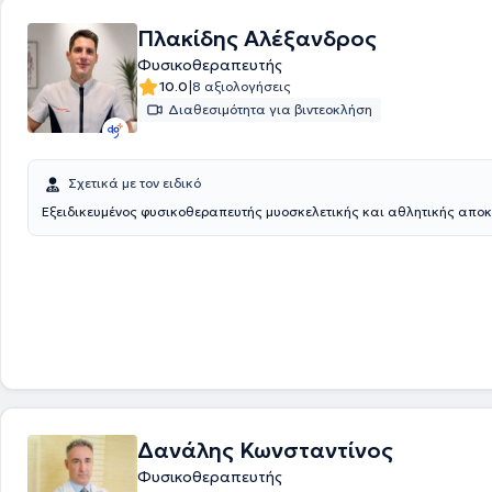
μηχανήματα όπως μαγνητικός διεγέρτης, κρουστικός υπέρηχος, tecar,
έλξη-αποσυμπίεση σπονδυλικής στήλης κλπ. Πλαισιώνεται από φυσι
Πλακίδης Αλέξανδρος
μέλη του Πανελλήνιου Συλλόγου Φυσικοθεραπευτών, με μεγάλη κλινική
Φυσικοθεραπευτής
Τέλος, αντιμετωπίζονται μυοσκελετικές παθήσεις, αθλητικές κακώσει
|
νευρολογικές και ρευματολογικές παθήσεις, ενώ υπάρχει
10.0
8 αξιολογήσεις
δυνατότητα 
οίκον θεραπείες.
Διαθεσιμότητα για βιντεοκλήση
Σχετικά με τον ειδικό
Εξειδικευμένος φυσικοθεραπευτής μυοσκελετικής και αθλητικής απο
Δανάλης Κωνσταντίνος
Φυσικοθεραπευτής