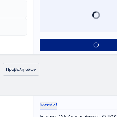
Κλείσε ραντεβο
Προβολή όλων
Γραφείο 1
Ιππάρχου 49Α, Λεμεσός, Λεμεσός, ΚΥΠΡΟ