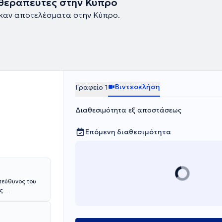
θεραπευτές στην Κύπρο
καν αποτελέσματα στην Κύπρο.
Βιντεοκλήση
Γραφείο 1
Διαθεσιμότητα εξ αποστάσεως
Επόμενη διαθεσιμότητα
πεύθυνος του
ς
ούχος
με τη μέθοδο
y, τεχνικές