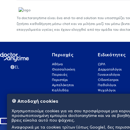
Το doctoranytime είναι ένα end-to-end solution που υποστηρίζει το
ζητήσει καθοδήγηση μέσω chat και να μιλήσει μαζί του μέσω βιντ
επαγγελματία υγείας και έχουν ελεγχθεί από την ομάδα του docto
Περιοχές
Ειδικότητες
Αθήνα
ΩΡΛ
EL
Θεσσαλονίκη
Δερματολόγοι
Πειραιάς
Γυναικολόγοι
Περιστέρι
Οδοντίατροι
Αμπελόκηποι
Παθολόγοι
Καλλιθέα
Ψυχολόγοι
Πάτρα
Οφθαλμίατροι
🍪 Αποδοχή cookies
Γλυφάδα
Ενδοκρινολόγοι
Νίκαια
Ουρολόγοι
Χρησιμοποιούμε cookies για να σου προσφέρουμε μια κορυ
Νέα Σμύρνη
Καρδιολόγοι
προσωποποιημένη εμπειρία doctoranytime και να σε βοηθή
βρεις εύκολα αυτό που ψάχνεις.
Αναφορικά με τα cookies τρίτων (όπως Google), δες περισ