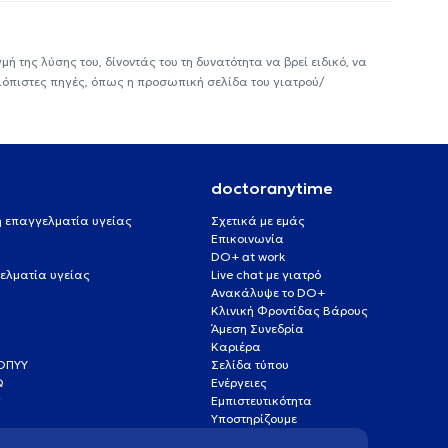
ή της λύσης του, δίνοντάς του τη δυνατότητα να βρεί ειδικό, να
ιόπιστες πηγές, όπως η προσωπική σελίδα του γιατρού/
doctoranytime
 ή επαγγελματία υγείας
Σχετικά με εμάς
Επικοινωνία
DO+ at work
ελματία υγείας
Live chat με γιατρό
Ανακάλυψε το DO+
Κλινική Φροντίδας Βάρους
Άμεση Συνεδρία
Καριέρα
ΕΟΠΥΥ
Σελίδα τύπου
Q
Ενέργειες
ς
Εμπιστευτικότητα
Υποστηρίζουμε