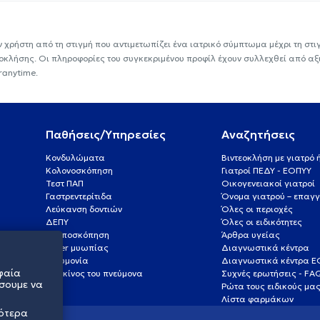
ν χρήστη από τη στιγμή που αντιμετωπίζει ένα ιατρικό σύμπτωμα μέχρι τη στιγμ
εοκλήσης. Οι πληροφορίες του συγκεκριμένου προφίλ έχουν συλλεχθεί από αξ
ranytime.
Παθήσεις/Υπηρεσίες
Αναζητήσεις
Κονδυλώματα
Βιντεοκλήση με γιατρό
Κολονοσκόπηση
Γιατροί ΠΕΔΥ - ΕΟΠΥΥ
Τεστ ΠΑΠ
Οικογενειακοί γιατροί
Γαστρεντερίτιδα
Όνομα γιατρού – επαγγ
Λεύκανση δοντιών
Όλες οι περιοχές
ΔΕΠΥ
Όλες οι ειδικότητες
Κολποσκόπηση
Άρθρα υγείας
Laser μυωπίας
Διαγνωστικά κέντρα
Πνευμονία
Διαγνωστικά κέντρα 
φαία
Καρκίνος του πνεύμονα
Συχνές ερωτήσεις - FA
σουμε να
Ρώτα τους ειδικούς μα
Λίστα φαρμάκων
σότερα