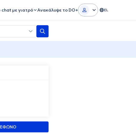
e chat με γιατρό
Ανακάλυψε το DO+
EL
ΛΕΦΩΝΟ