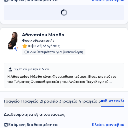
Αθανασίου Μάρθα
Φυσικοθεραπευτής
|
10
12 αξιολογήσεις
Διαθεσιμότητα για βιντεοκλήση
Σχετικά με την ειδικό
Η
Αθανασίου Μάρθα
είναι Φυσικοθεραπεύτρια. Είναι πτυχιούχος
του Τμήματος Φυσικοθεραπείας του Ανώτατου Τεχνολογικού
Εκπαιδευτικού Ιδρύματος Πατρών και πραγματοποίησε την
πρακτική της άσκηση στο Γενικό Νοσοκομείο Αττικής ΚΑΤ. Είναι
εξειδικευμένη στην άσκηση, έχοντας πιστοποιηθεί ως Pilates
Βιντεοκλή
Γραφείο 1
Γραφείο 2
Γραφείο 3
Γραφείο 4
Γραφείο 5
Instructor (AF Studies - PMA), στο Clinical Pilates (ΚΕΔΙΒΙΜ
Epimorfosis - ΕΟΠΠΕΠ) και ως Personal Trainer (HNFC - NASM).
Επιπλέον, είναι κάτοχος διπλώματος στον Βιοϊατρικό Βελονισμό
Διαθεσιμότητα εξ αποστάσεως
από το Πανεπιστήμιο Δυτικής Αττικής και έχει εκπαιδευτεί στο
Manual Therapy από σχολή πιστοποιημένη από τη Διεθνή
Επόμενη διαθεσιμότητα
Κλείσε ραντεβού
Ομοσπονδία Μυοσκελετικής Φυσικοθεραπείας (IFOMPT),