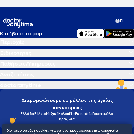
EL
Κατέβασε το app
Περιοχές
Ειδικότητες
Παθήσεις/Υπηρεσίες
Αναζητήσεις
doctoranytime
Διαμορφώνουμε το μέλλον της υγείας
παγκοσμίως
Ελλάδα
Βέλγιο
Μεξικό
Κολομβία
Εκουαδόρ
Γουατεμάλα
Βραζιλία
Χρησιμοποιούμε cookies για να σου προσφέρουμε μια κορυφαία