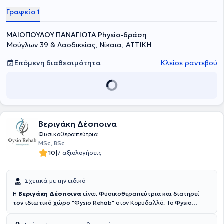
Γραφείο 1
ΜΑΙΟΠΟΥΛΟΥ ΠΑΝΑΓΙΩΤΑ Physio-δράση
Μούγλων 39 & Λαοδικείας, Νίκαια, ΑΤΤΙΚΗ
Επόμενη διαθεσιμότητα
Κλείσε ραντεβού
Βεριγάκη Δέσποινα
Φυσικοθεραπεύτρια
MSc, BSc
|
10
7 αξιολογήσεις
Σχετικά με την ειδικό
Η
Βεριγάκη Δέσποινα
είναι
Φυσικοθεραπεύτρια και διατηρεί
τον ιδιωτικό χώρο "Φysio Rehab"
στον Κορυδαλλό. Το
Φysio
Rehab
είναι ένα ενός σύγχρονο φυσικοθεραπευτήριο εξοπλισμένο
με Tecar therapy, μαγνητικό διεγέρτη και άλλες προηγμένες