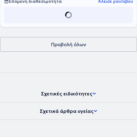
Επόμενη διαθεσιμότητα
Κλείσε ραντεβού
συνεδρίων. Το φυσικοθεραπευτήριο είναι πλήρως εξοπλισμένο με
σύγχρονα μηχανήματα όπως μαγνητικός διεγέρτης, κρουστικός
υπέρηχος, tecar, biofeedback, έλξη-αποσυμπίεση σπονδυλικής
στήλης κλπ. Πλαισιώνεται από φυσικοθεραπευτές μέλη του
Πανελλήνιου Συλλόγου Φυσικοθεραπευτών, με μεγάλη κλινική
εμπειρία. Τέλος, αντιμετωπίζονται μυοσκελετικές παθήσεις,
αθλητικές κακώσεις, λεμφοίδημα, νευρολογικές και
ρευματολογικές παθήσεις, ενώ υπάρχει
δυνατότητα και για κατ΄
Προβολή όλων
οίκον θεραπείες.
Σχετικές ειδικότητες
Σχετικά άρθρα υγείας