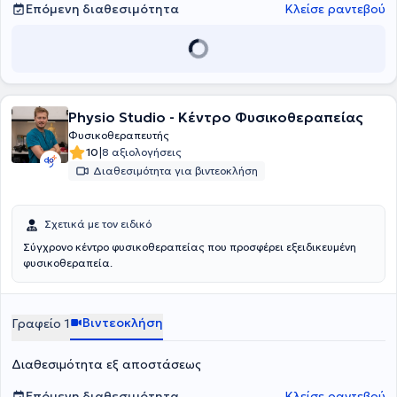
παρέχονται, εκτός από την Αξιολόγηση και την Φυσικοθεραπευτική
Επόμενη διαθεσιμότητα
Κλείσε ραντεβού
Αποκατάσταση, Θεραπευτική Μάλαξη, Cross Fructional Training,
μαθήματα Yoga και Pilates σε μικρά γκρουπ 3-6 ατόμων, αλλά και
Διατροφολογικές - Διαιτολογικές συμβουλές.
Physio Studio - Κέντρο Φυσικοθεραπείας
Φυσικοθεραπευτής
|
10
8 αξιολογήσεις
Διαθεσιμότητα για βιντεοκλήση
Σχετικά με τον ειδικό
Σύγχρονο κέντρο φυσικοθεραπείας που προσφέρει εξειδικευμένη
φυσικοθεραπεία.
Βιντεοκλήση
Γραφείο 1
Διαθεσιμότητα εξ αποστάσεως
Επόμενη διαθεσιμότητα
Κλείσε ραντεβού