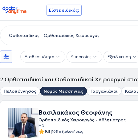
doctoranytime
Είστε ειδικός;
Διαθεσιμότητα
Υπηρεσίες
Εξειδίκευση
2
Ορθοπαιδικοί και Ορθοπαιδικοί Χειρουργοί στ
Πελοπόννησος
Νομός Μεσσηνίας
Γαργαλιάνοι
Καλα
Βασιλακάκος Θεοφάνης
Ορθοπαιδικός Χειρουργός - Αθλητίατρος
MD
|
9.8
163 αξιολογήσεις