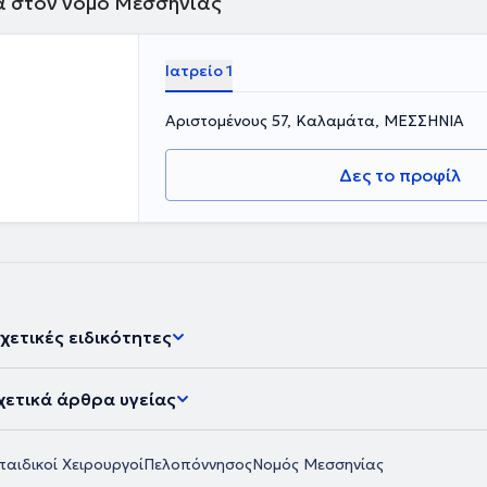
ά στον νομό Μεσσηνίας
ους
ης Ελληνικής
y, Arthroscopy
e (ESA).
Ιατρείο 1
Αριστομένους 57, Καλαμάτα, ΜΕΣΣΗΝΙΑ
Δες το προφίλ
χετικές ειδικότητες
χετικά άρθρα υγείας
αιδικοί Χειρουργοί
Πελοπόννησος
Νομός Μεσσηνίας