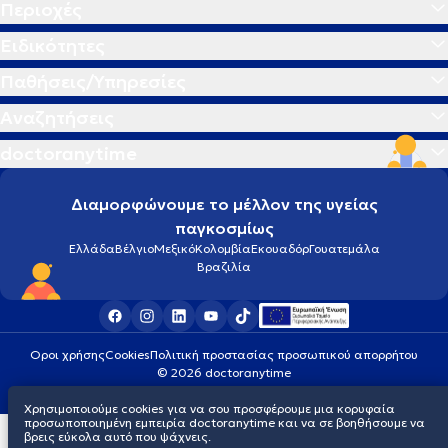
Περιοχές
Ειδικότητες
Παθήσεις/Υπηρεσίες
Αναζητήσεις
doctoranytime
Διαμορφώνουμε το μέλλον της υγείας
παγκοσμίως
Ελλάδα
Βέλγιο
Μεξικό
Κολομβία
Εκουαδόρ
Γουατεμάλα
Βραζιλία
Οροι χρήσης
Cookies
Πολιτική προστασίας προσωπικού απορρήτου
© 2026 doctoranytime
Χρησιμοποιούμε cookies για να σου προσφέρουμε μια κορυφαία
προσωποποιημένη εμπειρία doctoranytime και να σε βοηθήσουμε να
βρεις εύκολα αυτό που ψάχνεις.