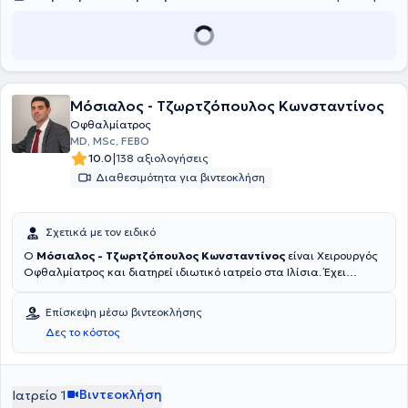
2017, συμμετέχοντας ενεργά σε επιστημονικές εξελίξεις και
συνέδρια του κλάδου.
Μόσιαλος - Τζωρτζόπουλος Κωνσταντίνος
Οφθαλμίατρος
MD, MSc, FEBO
|
10.0
138 αξιολογήσεις
Διαθεσιμότητα για βιντεοκλήση
Σχετικά με τον ειδικό
Ο
Μόσιαλος - Τζωρτζόπουλος Κωνσταντίνος
είναι Χειρουργός
Οφθαλμίατρος και διατηρεί ιδιωτικό ιατρείο στα Ιλίσια. Έχει
εξειδικευθεί στα πρόσθια μόρια του οφθαλμού, συγκεκριμένα στο
γλαύκωμα, την οφθαλμική επιφάνεια και σε περιπτώσεις
Επίσκεψη μέσω βιντεοκλήσης
επιπλεγμένου καταρράκτη στο King's College Hospital του Λονδίνου
Δες το κόστος
ως έμμισθος επιμελητής (senior clinical fellow). Ολοκλήρωσε την
ειδικότητα στην Οφθαλμολογία στην Πανεπιστημιακή Κλινική
Χαϊδελβέργης, όπου εργάστηκε στα τμήματα γλαυκώματος,
καταρράκτη και διαθλαστικής χειρουργικής, κερατοειδούς και
Βιντεοκλήση
Ιατρείο 1
οφθαλμικής επιφάνειας καθώς και στην Τράπεζα οφθαλμικών