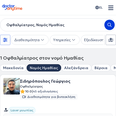
doctoranytime
EL
Οφθαλμίατρος, Νομός Ημαθίας
Διαθεσιμότητα
Υπηρεσίες
Εξειδίκευση
1
Οφθαλμίατρος στον νομό Ημαθίας
Μακεδονία
Νομός Ημαθίας
Αλεξάνδρεια
Βέροια
Μ
Σιδηρόπουλος Γεώργιος
Οφθαλμίατρος
|
10.0
45 αξιολογήσεις
Διαθεσιμότητα για βιντεοκλήση
Laser μυωπίας