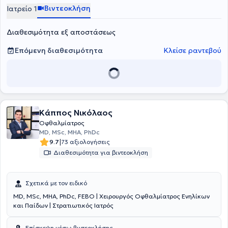
Βιντεοκλήση
Ιατρείο 1
Διαθεσιμότητα εξ αποστάσεως
Επόμενη διαθεσιμότητα
Κλείσε ραντεβού
Κάππος Νικόλαος
Οφθαλμίατρος
MD, MSc, MHA, PhDc
|
9.7
73 αξιολογήσεις
Διαθεσιμότητα για βιντεοκλήση
Σχετικά με τον ειδικό
MD, MSc, MHA, PhDc, FEBO | Χειρουργός Οφθαλμίατρος Ενηλίκων
και Παίδων | Στρατιωτικός Ιατρός
Επίσκεψη μέσω βιντεοκλήσης