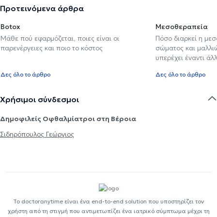
Προτεινόμενα άρθρα
Botox
Μεσοθεραπεία
Μάθε πού εφαρμόζεται, ποιες είναι οι
Πόσο διαρκεί η με
παρενέργειες και ποιο το κόστος
σώματος και μαλλιών
υπερέχει έναντι ά
Δες όλο το άρθρο
Δες όλο το άρθρο
Χρήσιμοι σύνδεσμοι
Δημοφιλείς Οφθαλμίατροι στη Βέροια
Σιδηρόπουλος Γεώργιος
Το doctoranytime είναι ένα end-to-end solution που υποστηρίζει τον
χρήστη από τη στιγμή που αντιμετωπίζει ένα ιατρικό σύμπτωμα μέχρι τη