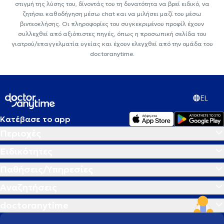
στιγμή της λύσης του, δίνοντάς του τη δυνατότητα να βρεί ειδικό, να
ζητήσει καθοδήγηση μέσω chat και να μιλήσει μαζί του μέσω
βιντεοκλήσης. Οι πληροφορίες του συγκεκριμένου προφίλ έχουν
συλλεχθεί από αξιόπιστες πηγές, όπως η προσωπική σελίδα του
γιατρού/επαγγελματία υγείας και έχουν ελεγχθεί από την ομάδα του
doctoranytime.
EL
Κατέβασε το app
Περιοχές
Ειδικότητες
Παθήσεις/Υπηρεσίες
Αναζητήσεις
doctoranytime