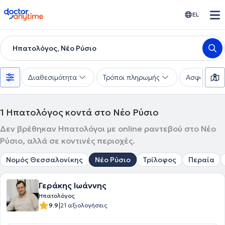
doctoranytime
EL
Ηπατολόγος, Νέο Ρύσιο
Διαθεσιμότητα
Τρόποι πληρωμής
Ασφαλιστικέ
1
Ηπατολόγος κοντά στο Νέο Ρύσιο
Δεν βρέθηκαν Ηπατολόγοι με online ραντεβού στο Νέο
Ρύσιο, αλλά σε κοντινές περιοχές.
Νομός Θεσσαλονίκης
Νέο Ρύσιο
Τρίλοφος
Περαία
Γεράκης Ιωάννης
Ηπατολόγος
|
9.9
21 αξιολογήσεις