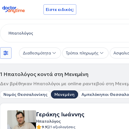
doctoranytime
Είστε ειδικός;
Διαθεσιμότητα
Τρόποι πληρωμής
Ασφαλισ
1
Ηπατολόγος κοντά στη Μενεμένη
Δεν βρέθηκαν Ηπατολόγοι με online ραντεβού στη Μενεμ
Νομός Θεσσαλονίκης
Μενεμένη
Αμπελόκηποι Θεσσαλο
Γεράκης Ιωάννης
Ηπατολόγος
|
9.9
21 αξιολογήσεις