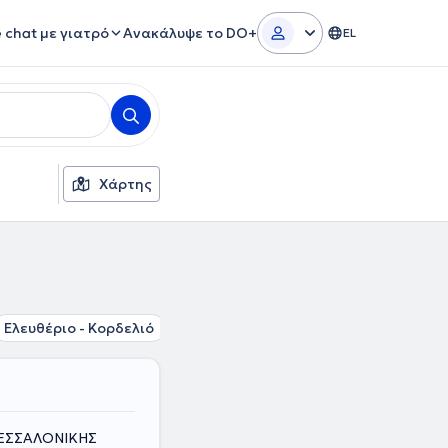
e chat με γιατρό
Ανακάλυψε το DO+
EL
Χάρτης
Ελευθέριο - Κορδελιό
Σταυρούπολη
Ηλιούπολη Θεσσαλο
ΘΕΣΣΑΛΟΝΙΚΗΣ