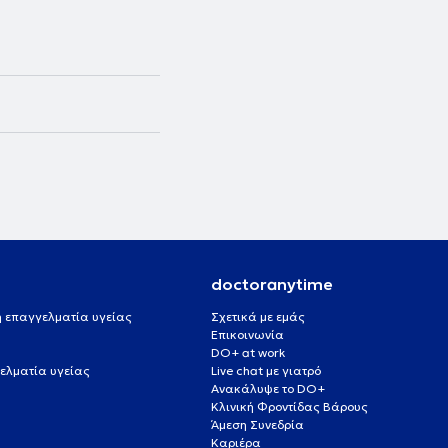
doctoranytime
 ή επαγγελματία υγείας
Σχετικά με εμάς
Επικοινωνία
DO+ at work
ελματία υγείας
Live chat με γιατρό
Ανακάλυψε το DO+
Κλινική Φροντίδας Βάρους
Άμεση Συνεδρία
Καριέρα