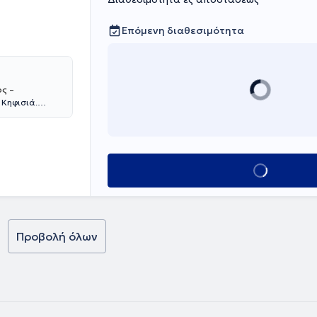
Επόμενη διαθεσιμότητα
ς –
 Κηφισιά.
Νοσοκομείου
άξεις :
οι ενδοσκοπικές
υμένου
Κλείσε ραντεβο
ιανάκου είναι
3 έως το 2017
 Dijon
ωσε επιτυχώς το
» του
Προβολή όλων
erre- et-Marie-
ιδίκευσή της
Γ. ΓΕΝΝΗΜΑΤΑΣ".
ακολούθηση του
ν Ελληνική
υχώς το