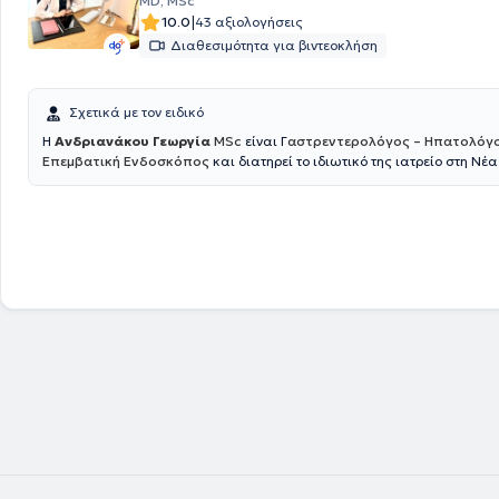
MD, MSc
|
10.0
43 αξιολογήσεις
Διαθεσιμότητα για βιντεοκλήση
Σχετικά με τον ειδικό
H
Ανδριανάκου Γεωργία
MSc
είναι Γ
αστρεντερολόγος – Ηπατολόγο
Επεμβατική Ενδοσκόπος
και διατηρεί το ιδιωτικό της ιατρείο στη Νέα
Παράλληλα είναι συνεργάτης του Γαστρεντερολογικού Τμήματος του 
Ερρίκος Ντυνάν , όπου διενεργεί όλες τις απαραίτητες ενδοσκοπικές πρ
Γαστροσκόπηση με λήψη βιοψιών ,κολονοσκόπηση , πολυποδεκτομή ,
ορθοσιγμοειδοσκόπηση , τοποθέτηση γαστροστομίας και άλλα. Όλες 
πράξεις πραγματοποιούνται παρουσία Αναισθησιολόγου και εξειδικε
νοσηλευτικού προσωπικού , για την ασφάλεια του ασθενούς. Η κ. Ανδρ
απόφοιτος της Ιατρικής Σχολής του Πανεπιστημίου Πατρών. Από το 201
εργάστηκε στο Πανεπιστημιακό Νοσοκομείο της Ντιζόν στη Γαλλία CHU
Bourgogne και έλαβε τον τίτλο της Γενικής Ιατρικής. Το 2015 ολοκλήρ
Μεταπτυχιακό δίπλωμα « Ιδιοπαθείς Φλεγμονώδεις Νόσοι του Εντέρου
Πανεπιστημίου της Lille και του Πανεπιστημίου Sorbonne - Université Pi
Curie του Παρισίου. Το 2018 επέστρεψε στην Ελλάδα και ξεκίνησε την ε
στη Γαστρεντερολογία – Ηπατολογία στο Γενικό Νοσοκομείο Αθηνών "
Το 2020 ολοκλήρωσε επιτυχώς μετά από γραπτές εξετάσεις την παρ
13 ου Σχολείου Κλινικής Ηπατολογίας, το οποίο διοργανώνεται από τη
Εταιρία Μελέτης Ήπατος. Επιπρόσθετα, το 2021 παρακολούθησε επιτ