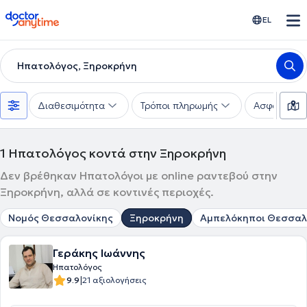
doctoranytime
EL
Ηπατολόγος, Ξηροκρήνη
Διαθεσιμότητα
Τρόποι πληρωμής
Ασφαλιστικέ
1
Ηπατολόγος κοντά στην Ξηροκρήνη
Δεν βρέθηκαν Ηπατολόγοι με online ραντεβού στην
Ξηροκρήνη, αλλά σε κοντινές περιοχές.
Νομός Θεσσαλονίκης
Ξηροκρήνη
Αμπελόκηποι Θεσσαλ
Γεράκης Ιωάννης
Ηπατολόγος
|
9.9
21 αξιολογήσεις