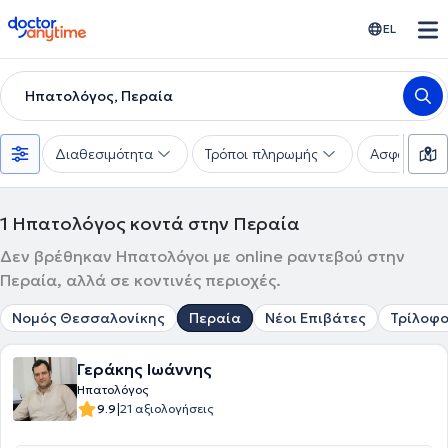
doctoranytime
EL
Ηπατολόγος, Περαία
Διαθεσιμότητα
Τρόποι πληρωμής
Ασφαλιστικέ
1
Ηπατολόγος κοντά στην Περαία
Δεν βρέθηκαν Ηπατολόγοι με online ραντεβού στην
Περαία, αλλά σε κοντινές περιοχές.
Νομός Θεσσαλονίκης
Περαία
Νέοι Επιβάτες
Τρίλοφ
Γεράκης Ιωάννης
Ηπατολόγος
|
9.9
21 αξιολογήσεις