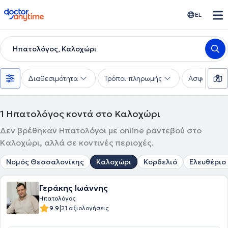
doctoranytime
EL
Ηπατολόγος, Καλοχώρι
Διαθεσιμότητα
Τρόποι πληρωμής
Ασφαλιστικέ
1
Ηπατολόγος κοντά στο Καλοχώρι
Δεν βρέθηκαν Ηπατολόγοι με online ραντεβού στο
Καλοχώρι, αλλά σε κοντινές περιοχές.
Νομός Θεσσαλονίκης
Καλοχώρι
Κορδελιό
Ελευθέριο 
Γεράκης Ιωάννης
Ηπατολόγος
|
9.9
21 αξιολογήσεις