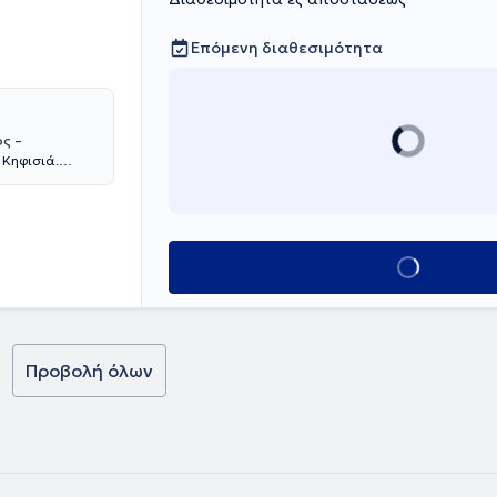
Επόμενη διαθεσιμότητα
ς –
 Κηφισιά.
Νοσοκομείου
άξεις :
οι ενδοσκοπικές
υμένου
Κλείσε ραντεβο
ιανάκου είναι
3 έως το 2017
 Dijon
ωσε επιτυχώς το
» του
Προβολή όλων
erre- et-Marie-
ιδίκευσή της
Γ. ΓΕΝΝΗΜΑΤΑΣ".
ακολούθηση του
ν Ελληνική
υχώς το