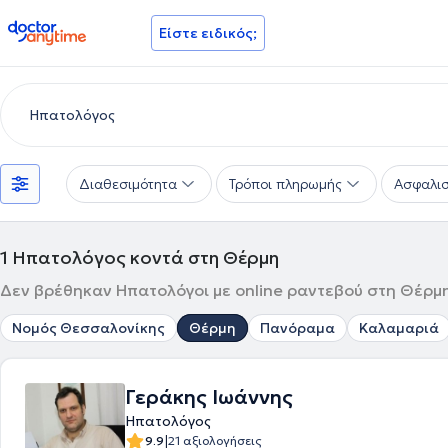
doctoranytime
Είστε ειδικός;
Διαθεσιμότητα
Τρόποι πληρωμής
Ασφαλισ
1
Ηπατολόγος κοντά στη Θέρμη
Δεν βρέθηκαν Ηπατολόγοι με online ραντεβού στη Θέρμη,
Νομός Θεσσαλονίκης
Θέρμη
Πανόραμα
Καλαμαριά
Γεράκης Ιωάννης
Ηπατολόγος
|
9.9
21 αξιολογήσεις