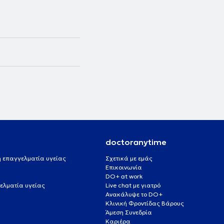
doctoranytime
 ή επαγγελματία υγείας
Σχετικά με εμάς
Επικοινωνία
DO+ at work
ελματία υγείας
Live chat με γιατρό
Ανακάλυψε το DO+
Κλινική Φροντίδας Βάρους
Άμεση Συνεδρία
Καριέρα