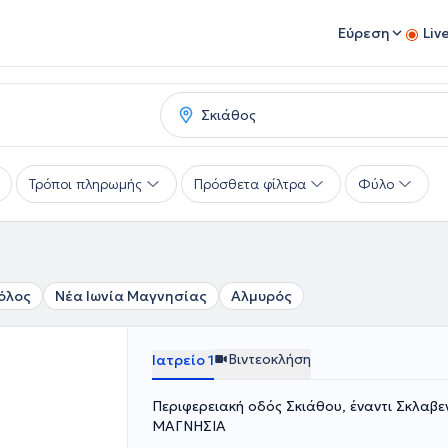
Εύρεση
Liv
Τρόποι πληρωμής
Πρόσθετα φίλτρα
Φύλο
όλος
Νέα Ιωνία Μαγνησίας
Αλμυρός
Βιντεοκλήση
Ιατρείο 1
Περιφερειακή οδός Σκιάθου, έναντι Σκλαβεν
ΜΑΓΝΗΣΙΑ