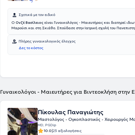
Σχετικά με τον ειδικό
Ο
Ονζέ Βασίλειος
είναι Γυναικολόγος - Μαιευτήρας και διατηρεί ιδιωτ
Μαρούσι και στη Σκιάθο. Σπούδασε στην Ιατρική σχολή του Πανεπιστ
και πραγματοποίησε μεταπτυχιακές σπουδές στην "Έρευνα στη γυναικ
αναπαραγωγή" στο Εθνικό και Καποδιστριακό Πανεπιστήμιο Αθηνών.
Πλήρης γυναικολογικός έλεγχος
μετεκπαιδεύεται στην Ενδοσκοπική Γυναικολογική Χειρουργική και
Δες το κόστος
Ουρογυναικολογία στο Μαιευτήριο "Μητέρα". Ειδικεύτηκε στο ΓΝΗ Κρ
"Βενιζέλειο" και στο ΓΝΑ "Αλεξάνδρα", όπου απέκτησε αξιόλογη κλινική εμπειρία.
Τέλος, εξειδικεύεται στη γυναικολογική υπογονιμότητα και συνεργάζε
ιδιωτικές κλινικές, όπως το ΙΑΣΩ Αθηνών και Λάρισας.
Γυναικολόγοι - Μαιευτήρες για Βιντεοκλήση στην 
Πίκουλας Παναγιώτης
Μαστολόγος - Ογκοπλαστικός - Χειρουργός Μ
MD, PGDip
|
10.0
23 αξιολογήσεις