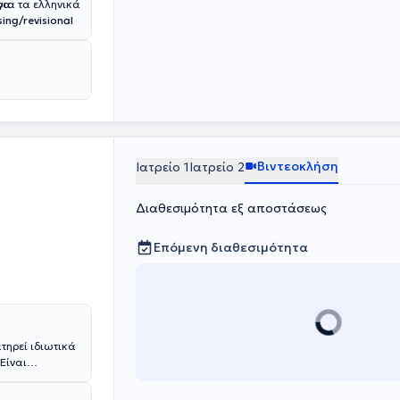
ρα
ing/revisional
Βιντεοκλήση
Ιατρείο 1
Ιατρείο 2
Διαθεσιμότητα εξ αποστάσεως
Επόμενη διαθεσιμότητα
τηρεί ιδιωτικά
Είναι
a της Ιταλίας.
γία της Κύησης