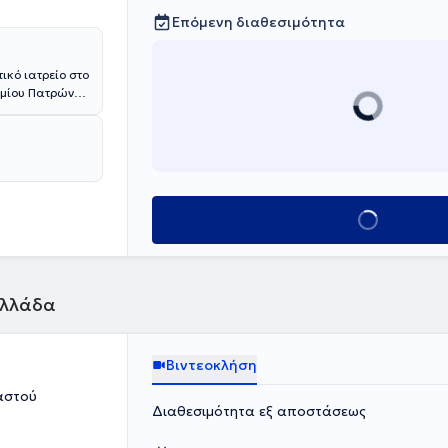
Επόμενη διαθεσιμότητα
ικό ιατρείο στο
ημίου Πατρών
εία
 Ακόμη,
ήτης
ται με αρκετές
Κλείσε ραντεβού
Ελλάδα
Βιντεοκλήση
αστού
Διαθεσιμότητα εξ αποστάσεως