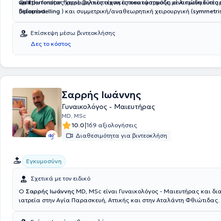
wall perforator flaps), βελτιοποίηση αποκατάστασης με λιπώδη κύττα
uplift).
Οι πρωτοπόρες χειρουργικές τεχνικές που εφαρμόζει είναι μοναδικές για τα ελληνικά
(
δεδομένα.
lipomodelling
) και συμμετρική/αναθεωρητική χειρουργική (
symmetris
surgery)
,
Επίσκεψη μέσω βιντεοκλήσης
Δες το κόστος
Σαρρής Ιωάννης
Γυναικολόγος - Μαιευτήρας
MD, MSc
|
10.0
169 αξιολογήσεις
Διαθεσιμότητα για βιντεοκλήση
Εγκυμοσύνη
Σχετικά με τον ειδικό
Ο
Σαρρής Ιωάννης
MD, MSc είναι Γυναικολόγος - Μαιευτήρας και δια
ιατρεία στην Αγία Παρασκευή, Αττικής και στην Αταλάντη Φθιώτιδας. 
πτυχιούχος Ιατρικής από το Πανεπιστήμιο Universita degli Studi di Rom
Ακολούθως απέκτησε Μεταπτυχιακό Δίπλωμα Σπουδών στην Παθολο