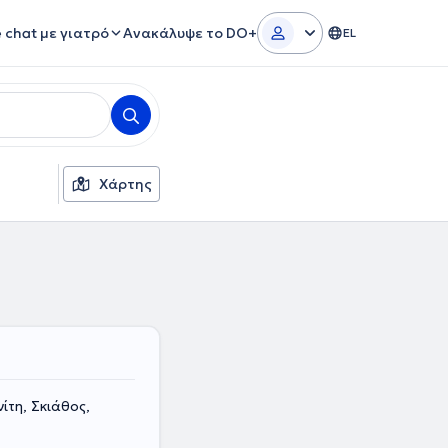
e chat με γιατρό
Ανακάλυψε το DO+
EL
Χάρτης
ίτη, Σκιάθος,