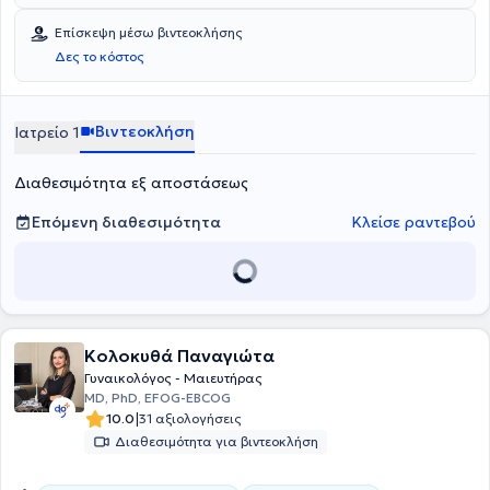
υποψήφια Διδάκτωρ της Ιατρικής Σχολής του Πανεπιστημίου
Πατρών και κάτοχος μεταπτυχιακού διπλώματος, με εξειδίκευση
Επίσκεψη μέσω βιντεοκλήσης
στην προληπτική και κοινωνική ιατρική. Διαθέτει πολυετή εμπειρία
Δες το κόστος
και παράλληλα, συνεργάζεται με το ιατρικό κέντρο "Ολύμπιον" και
το ιδιωτικό μαιευτήριο Πατρών.
Βιντεοκλήση
Ιατρείο 1
Διαθεσιμότητα εξ αποστάσεως
Επόμενη διαθεσιμότητα
Κλείσε ραντεβού
Κολοκυθά Παναγιώτα
Γυναικολόγος - Μαιευτήρας
MD, PhD, EFOG-EBCOG
|
10.0
31 αξιολογήσεις
Διαθεσιμότητα για βιντεοκλήση