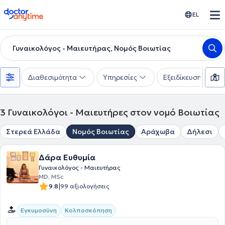
doctoranytime
EL
Γυναικολόγος - Μαιευτήρας, Νομός Βοιωτίας
Διαθεσιμότητα
Υπηρεσίες
Εξειδίκευση
3
Γυναικολόγοι - Μαιευτήρες στον νομό Βοιωτίας
Στερεά Ελλάδα
Νομός Βοιωτίας
Αράχωβα
Δήλεσι
Δάρα Ευθυμία
Γυναικολόγος - Μαιευτήρας
MD, MSc
|
9.8
99 αξιολογήσεις
Εγκυμοσύνη
Κολποσκόπηση