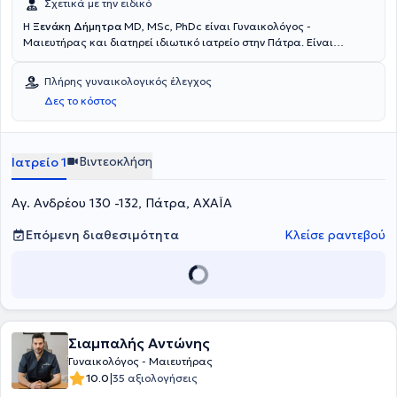
Σχετικά με την ειδικό
Η
Ξενάκη Δήμητρα
MD, MSc, PhDc είναι Γυναικολόγος -
Μαιευτήρας και διατηρεί ιδιωτικό ιατρείο στην Πάτρα. Είναι
υποψήφια Διδάκτωρ της Ιατρικής Σχολής του Πανεπιστημίου
Πατρών και κάτοχος μεταπτυχιακού διπλώματος, με εξειδίκευση
Πλήρης γυναικολογικός έλεγχος
στην προληπτική και κοινωνική ιατρική. Διαθέτει πολυετή εμπειρία
Δες το κόστος
και παράλληλα, συνεργάζεται με το ιατρικό κέντρο "Ολύμπιον" και
το ιδιωτικό μαιευτήριο Πατρών.
Βιντεοκλήση
Ιατρείο 1
Αγ. Ανδρέου 130 -132, Πάτρα, ΑΧΑΪΑ
Επόμενη διαθεσιμότητα
Κλείσε ραντεβού
Σιαμπαλής Αντώνης
Γυναικολόγος - Μαιευτήρας
|
10.0
35 αξιολογήσεις