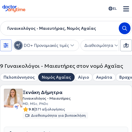
doctoranytime
EL
Γυναικολόγος - Μαιευτήρας, Νομός Αχαΐας
DO+ Προνομιακές τιμές
Διαθεσιμότητα
Υ
9
Γυναικολόγοι - Μαιευτήρες στον νομό Αχαΐας
Πελοπόννησος
Νομός Αχαΐας
Αίγιο
Ακράτα
Βραχν
Ξενάκη Δήμητρα
Γυναικολόγος - Μαιευτήρας
MD, MSc, PhDc
|
9.8
371 αξιολογήσεις
Διαθεσιμότητα για βιντεοκλήση