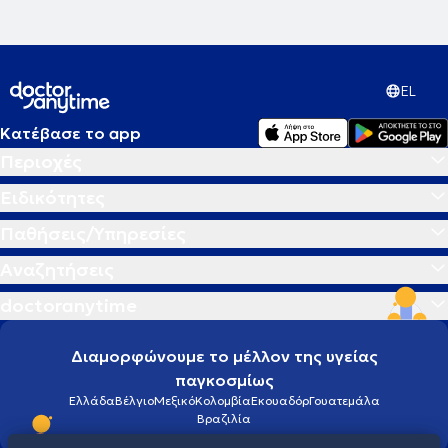
EL
Κατέβασε το app
Περιοχές
Ειδικότητες
Παθήσεις/Υπηρεσίες
Αναζητήσεις
doctoranytime
Διαμορφώνουμε το μέλλον της υγείας
παγκοσμίως
Ελλάδα
Βέλγιο
Μεξικό
Κολομβία
Εκουαδόρ
Γουατεμάλα
Βραζιλία