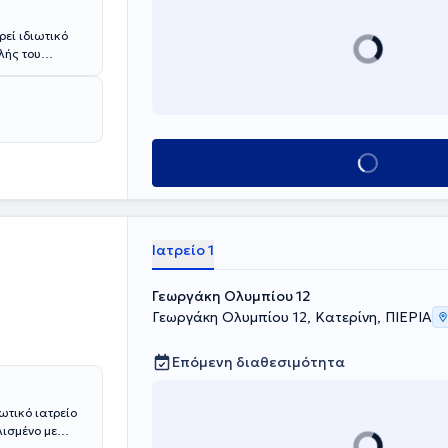
ρεί ιδιωτικό
λής του
υναικολογία -
ζάνης καθώς
ρός συμμετέχει
με στόχο τη
Κλείσε ραντεβού
Ιατρείο 1
Γεωργάκη Ολυμπίου 12
Γεωργάκη Ολυμπίου 12, Κατερίνη, ΠΙΕΡΙΑ
Επόμενη διαθεσιμότητα
ωτικό ιατρείο
λισμένο με