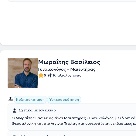
τελευταίας τεχνολογίας μηχανήματα. Παρέχει ολοκληρωμένες γυναικ
μαιευτικές υπηρεσίες που καλύπτουν τις ανάγκες κάθε γυναίκας, με 
ιατρική υποστήριξη, τόσο στο ιατρείο όσο και τηλεφωνικά. Ασχολείται 
όπως παρακολούθηση κύησης - διεξαγωγή τοκετού, παρακολούθηση
κινδύνου, καρδιοτοκογραφημα εμβρύου, παρακολούθηση λοχείας, συ
θηλασμού, ετήσιο γυναικολογικό έλεγχο, τεστ Παπ, υπέρηχο, παθολογ
κολποσκόπηση (HPV) - ψηλάφηση μαστών, διάγνωση και θεραπεία σ
πολυκυστικών ωοθηκών, διερεύνηση υπογονιμότητας, τοποθέτηση σπι
ουρογυναικολογία. Τέλος, διεξάγει γυναικολογικές επεμβάσεις, όπως
λαπαροσκοπηση, υστεροσκόπηση, πλαστική κόλπου, κολπική και κοιλ
υστερεκτομή, Loop εκτομή, απόξεση.
Μωραΐτης Βασίλειος
Γυναικολόγος - Μαιευτήρας
|
9.9
116 αξιολογήσεις
Κολποσκόπηση
Υστεροσκόπηση
Σχετικά με τον ειδικό
Ο
Μωραΐτης Βασίλειος
είναι Μαιευτήρας - Γυναικολόγος, με ιδιωτικά
Θεσσαλονίκη και στο Αιγίνιο Πιερίας και συνεργάζεται με ιδιωτικές κλ
απόφοιτος της Ιατρικής Σχολής του Αριστοτελείου Πανεπιστημίου Θεσ
Ειδικεύθηκε στη Μαιευτική - Γυναικολογία στο Πανεπιστημιακό Νοσοκ