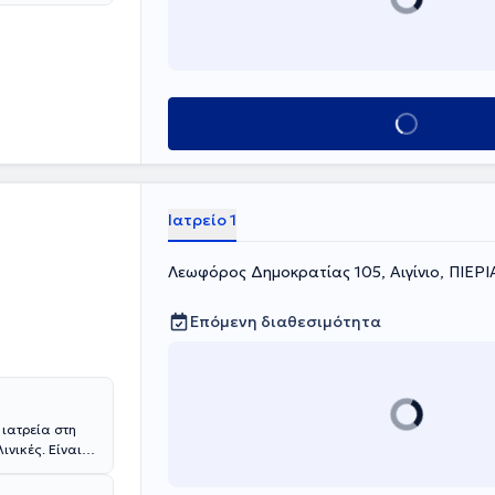
ολογικές και
καθημερινή
με υπηρεσίες,
 κύησης υψηλού
μβουλές
ία τραχήλου-
υνδρόμου
Κλείσε ραντεβού
ράλ και
ιακή
Ιατρείο 1
Λεωφόρος Δημοκρατίας 105, Αιγίνιο, ΠΙΕΡΙ
Επόμενη διαθεσιμότητα
 ιατρεία στη
ινικές. Είναι
σαλονίκης.
ομείο