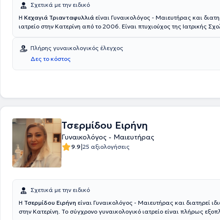
Σχετικά με την ειδικό
Η
Κεχαγιά Τριανταφυλλιά
είναι Γυναικολόγος - Μαιευτήρας και διατη
ιατρείο στην Κατερίνη από το 2006. Είναι πτυχιούχος της Ιατρικής Σχο
Αριστοτελείου Πανεπιστημίου Θεσσαλονίκης και έχει ειδικευθεί στη Γ
Μαιευτική στο Γενικό Νοσοκομείο Βέροιας, στο Γενικό Νοσοκομείο Κο
Πλήρης γυναικολογικός έλεγχος
και στο Γενικό Νοσοκομείο Θεσσαλονίκης "Ιπποκράτειο". Τέλος, η γιατ
Δες το κόστος
σε πλήθος συνεδρίων και σεμιναρίων που αφορούν την ειδικότητά της, 
συνεχή κατάρτιση και επιμόρφωση στον τομέα της.
Τσερμίδου Ειρήνη
Γυναικολόγος - Μαιευτήρας
|
9.9
25 αξιολογήσεις
Σχετικά με την ειδικό
Η
Τσερμίδου Ειρήνη
είναι Γυναικολόγος - Μαιευτήρας και διατηρεί ιδι
στην Κατερίνη. Το σύγχρονο γυναικολογικό ιατρείο είναι πλήρως εξοπ