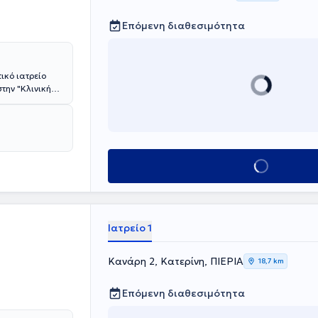
Επόμενη διαθεσιμότητα
ικό ιατρείο
την "Κλινική
ρίτειου
θεί στη
ιών, σεβόμενη
Κλείσε ραντεβού
Ιατρείο 1
Κανάρη 2, Κατερίνη, ΠΙΕΡΙΑ
18,7 km
Επόμενη διαθεσιμότητα