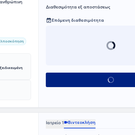
ν ανθρώπινη
Διαθεσιμότητα εξ αποστάσεως
Γυναικολογική
Ενδοσκοπική
.
Επόμενη διαθεσιμότητα
ολποσκόπηση
ξειδικευμένη
Πανεπιστήμιου
Κλείσε ραντεβο
η
"Βιολογία της
ς και
chnique in
ικευτεί στον
συνέχεια στη
 στην συνέχεια
τημίου
έχει
Βιντεοκλήση
Ιατρείο 1
τη Μαιευτική.Η
ι στο ιδιωτικό