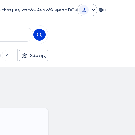
e chat με γιατρό
Ανακάλυψε το DO+
EL
Ασφαλιστικές εταιρείες
Χάρτης
Φύλο