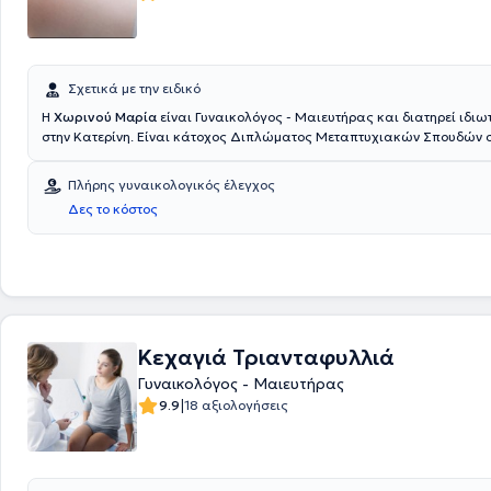
Σχετικά με την ειδικό
H
Χωρινού Μαρία
είναι Γυναικολόγος - Μαιευτήρας και διατηρεί ιδιωτ
στην Κατερίνη. Είναι κάτοχος Διπλώματος Μεταπτυχιακών Σπουδών σ
Φαρμακολογία και Θεραπευτική" από τα Τμήματα Ιατρικής του Δημοκ
Πανεπιστημίου Θράκης και του Πανεπιστημίου Κρήτης και έχει ειδικευ
Πλήρης γυναικολογικός έλεγχος
Μαιευτική - Γυναικολογική Κλινική του Πανεπιστημιακού Νοσοκομείου
Δες το κόστος
Αλεξανδρούπολης. Στο ιδιωτικό της ιατρείο προσφέρει πλήθος υπηρεσ
τις ιδιαίτερες ανάγκες της κάθε γυναίκας.
Κεχαγιά Τριανταφυλλιά
Γυναικολόγος - Μαιευτήρας
|
9.9
18 αξιολογήσεις