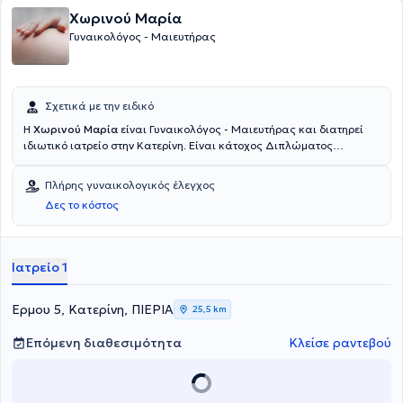
Χωρινού Μαρία
Γυναικολόγος - Μαιευτήρας
Σχετικά με την ειδικό
H
Χωρινού Μαρία
είναι Γυναικολόγος - Μαιευτήρας και διατηρεί
ιδιωτικό ιατρείο στην Κατερίνη. Είναι κάτοχος Διπλώματος
Μεταπτυχιακών Σπουδών στην "Κλινική Φαρμακολογία και
Θεραπευτική" από τα Τμήματα Ιατρικής του Δημοκρίτειου
Πλήρης γυναικολογικός έλεγχος
Πανεπιστημίου Θράκης και του Πανεπιστημίου Κρήτης και έχει
Δες το κόστος
ειδικευθεί στη Μαιευτική - Γυναικολογική Κλινική του
Πανεπιστημιακού Νοσοκομείου Αλεξανδρούπολης. Στο ιδιωτικό της
ιατρείο προσφέρει πλήθος υπηρεσιών, σεβόμενη τις ιδιαίτερες
ανάγκες της κάθε γυναίκας.
Ιατρείο 1
Ερμου 5, Κατερίνη, ΠΙΕΡΙΑ
25,5 km
Επόμενη διαθεσιμότητα
Κλείσε ραντεβού