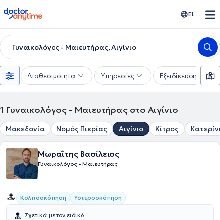
doctoranytime
EL
Γυναικολόγος - Μαιευτήρας, Αιγίνιο
Διαθεσιμότητα
Υπηρεσίες
Εξειδίκευση
1
Γυναικολόγος - Μαιευτήρας στο Αιγίνιο
Μακεδονία
Νομός Πιερίας
Αιγίνιο
Κίτρος
Κατερίν
Μωραΐτης Βασίλειος
Γυναικολόγος - Μαιευτήρας
Κολποσκόπηση
Υστεροσκόπηση
Σχετικά με τον ειδικό