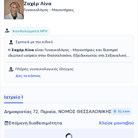
Ζαχέρ Λίνα
Γυναικολόγος - Μαιευτήρας
Κονδυλώματα HPV
Σχετικά με την ειδικό
Η
Ζαχέρ Λίνα
είναι Γυναικολόγος - Μαιευτήρας και διατηρεί
ιδιωτικό ιατρείο στην Θεσσαλονίκη. Εξειδικευεται στη Σεξουαλική
ενημέρωση - καθοδήγηση ζευγαριών,στην εφηβική γυναικολογία
καθώς και στην ενημέρωση για τα Σεξουαλικώς Μεταδιδόμενα
Πλήρης γυναικολογικός έλεγχος
Νοσήματα (ΣΜΝ) και την αντισύλληψη.
Δες το κόστος
Ιατρείο 1
Δημοκρατίας 72, Περαία, ΝΟΜΟΣ ΘΕΣΣΑΛΟΝΙΚΗΣ
32,4 km
Επόμενη διαθεσιμότητα
Κλείσε ραντεβού