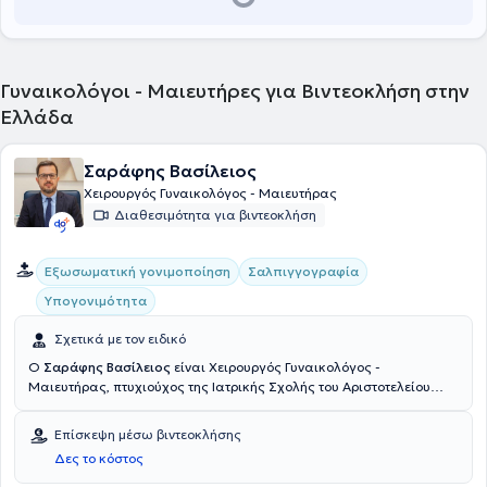
Γυναικολόγοι - Μαιευτήρες για Βιντεοκλήση στην
Ελλάδα
Σαράφης Βασίλειος
Χειρουργός Γυναικολόγος - Μαιευτήρας
Διαθεσιμότητα για βιντεοκλήση
Εξωσωματική γονιμοποίηση
Σαλπιγγογραφία
Υπογονιμότητα
Σχετικά με τον ειδικό
Ο
Σαράφης Βασίλειος
είναι Χειρουργός Γυναικολόγος -
Μαιευτήρας, πτυχιούχος της Ιατρικής Σχολής του Αριστοτελείου
Πανεπιστημίου Θεσσαλονίκης με υποτροφία στο Yale της Αμερικής.
Στην συνέχεια εξειδικεύτηκε και εργάστηκε για 7 χρόνια στο
Επίσκεψη μέσω βιντεοκλήσης
Λονδίνο σε έμμισθες θέσεις επιμελητή σε κορυφαία Νοσοκομεία του
Δες το κόστος
Ηνωμένου Βασιλείου. Εξειδικεύτηκε στο γυναικολογικό
υπερηχογράφημα και το υπερηχογράφημα γονιμότητας καθώς και