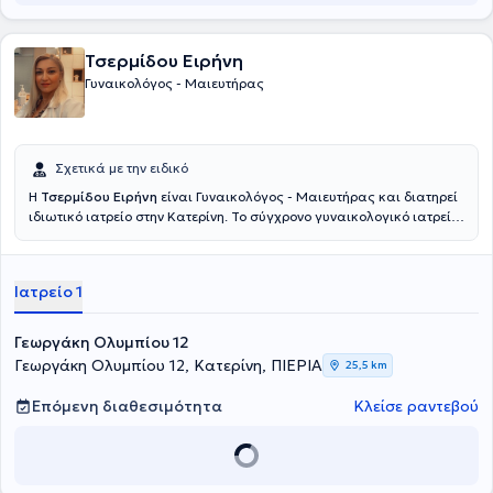
Τσερμίδου Ειρήνη
Γυναικολόγος - Μαιευτήρας
Σχετικά με την ειδικό
Η
Τσερμίδου Ειρήνη
είναι Γυναικολόγος - Μαιευτήρας και διατηρεί
ιδιωτικό ιατρείο στην Κατερίνη. Το σύγχρονο γυναικολογικό ιατρείο
είναι πλήρως εξοπλισμένο με τελευταίας τεχνολογίας μηχανήματα.
Παρέχει ολοκληρωμένες γυναικολογικές και μαιευτικές υπηρεσίες
που καλύπτουν τις ανάγκες κάθε γυναίκας, με καθημερινή ιατρική
Ιατρείο 1
υποστήριξη, τόσο στο ιατρείο όσο και τηλεφωνικά. Ασχολείται με
υπηρεσίες, όπως παρακολούθηση κύησης - διεξαγωγή τοκετού,
παρακολούθηση κύησης υψηλού κινδύνου, καρδιοτοκογραφημα
Γεωργάκη Ολυμπίου 12
εμβρύου, παρακολούθηση λοχείας, συμβουλές θηλασμού, ετήσιο
Γεωργάκη Ολυμπίου 12, Κατερίνη, ΠΙΕΡΙΑ
25,5 km
γυναικολογικό έλεγχο, τεστ Παπ, υπέρηχο, παθολογία τραχήλου-
κολποσκόπηση (HPV) - ψηλάφηση μαστών, διάγνωση και θεραπεία
Επόμενη διαθεσιμότητα
Κλείσε ραντεβού
συνδρόμου πολυκυστικών ωοθηκών, διερεύνηση υπογονιμότητας,
τοποθέτηση σπιράλ και ουρογυναικολογία. Τέλος, διεξάγει
γυναικολογικές επεμβάσεις, όπως λαπαροσκοπηση,
υστεροσκόπηση, πλαστική κόλπου, κολπική και κοιλιακή