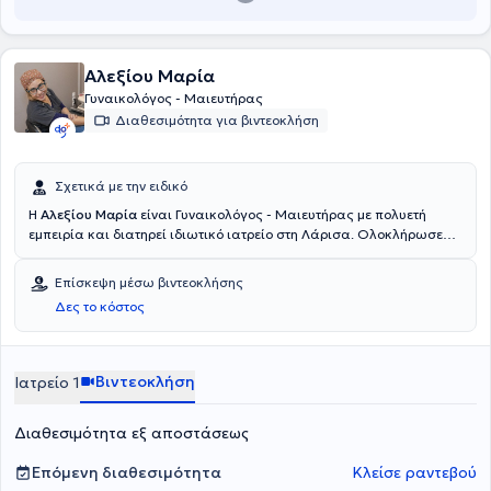
Αλεξίου Μαρία
Γυναικολόγος - Μαιευτήρας
Διαθεσιμότητα για βιντεοκλήση
Σχετικά με την ειδικό
Η
Αλεξίου Μαρία
είναι Γυναικολόγος - Μαιευτήρας με πολυετή
εμπειρία και διατηρεί ιδιωτικό ιατρείο στη Λάρισα. Ολοκλήρωσε
την ειδικότητά της στο Πανεπιστημιακό Νοσοκομείο Ηρακλείου
Κρήτης. Έχει διατελέσει Επιμελήτρια στο Γενικό Νοσοκομείο
Επίσκεψη μέσω βιντεοκλήσης
Λάρισας και είναι εθελόντρια στον Ερυθρό Σταυρό και στο
Δες το κόστος
Χαμόγελο του παιδιού. Έχει πραγματοποιήσει πολλές ομιλίες και
εξειδικεύεται στην κολποσκόπηση, HPV παθήσεις, διερεύνηση
υπογονιμότητας, πολυκυστικές ωοθήκες, εμμηνόπαυση, διαταραχές
περιόδου στην εφηβεία. Η φράση που συνοψίζει την δουλειά της
Βιντεοκλήση
Ιατρείο 1
είναι : "H επιστήμη αρωγός στην υγεία της γυναίκας".
Διαθεσιμότητα εξ αποστάσεως
Επόμενη διαθεσιμότητα
Κλείσε ραντεβού