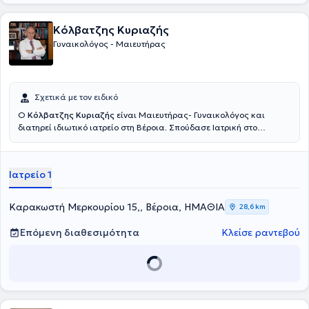
υστερεκτομή, Loop εκτομή, απόξεση.
Κόλβατζης Κυριαζής
Γυναικολόγος - Μαιευτήρας
Σχετικά με τον ειδικό
Ο
Κόλβατζης Κυριαζής
είναι Μαιευτήρας- Γυναικολόγος και
διατηρεί ιδιωτικό ιατρείο στη Βέροια. Σπούδασε Ιατρική στο
Αριστοτέλειο Πανεπιστήμιο Θεσσαλονίκης και έλαβε την ειδικότητα
της Μαιευτικής - Γυναικολογίας στο Πανεπιστημιακό Νοσοκομείο
«Ιπποκράτειο» της Θεσσαλονίκης, στην Ά Μαιευτική κλινική, υπό τη
Ιατρείο 1
διεύθυνση του καθηγητή Σ. Μανταλενάκη. Τέλος, διαθέτει πολυετή
κλινική εμπειρία.
Καρακωστή Μερκουρίου 15,, Βέροια, ΗΜΑΘΙΑ
28,6 km
Επόμενη διαθεσιμότητα
Κλείσε ραντεβού