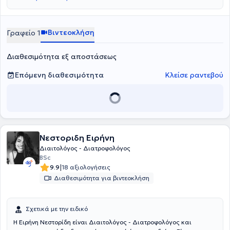
in Pediatric Nutrition”. Διαθέτει κλινική και επιστημονική εμπειρία
και είναι μέλος του Πανελλήνιου Συλλόγου Διαιτολόγων -
Διατροφολόγων. Τέλος, έχει παρακολουθήσει πλήθος εργαστηρίων
και συνεδρίων.
Βιντεοκλήση
Γραφείο 1
Διαθεσιμότητα εξ αποστάσεως
Επόμενη διαθεσιμότητα
Κλείσε ραντεβού
Νεστοριδη Ειρήνη
Διαιτολόγος - Διατροφολόγος
BSc
|
9.9
18 αξιολογήσεις
Διαθεσιμότητα για βιντεοκλήση
Σχετικά με την ειδικό
Η Ειρήνη Νεστορίδη είναι Διαιτολόγος - Διατροφολόγος και