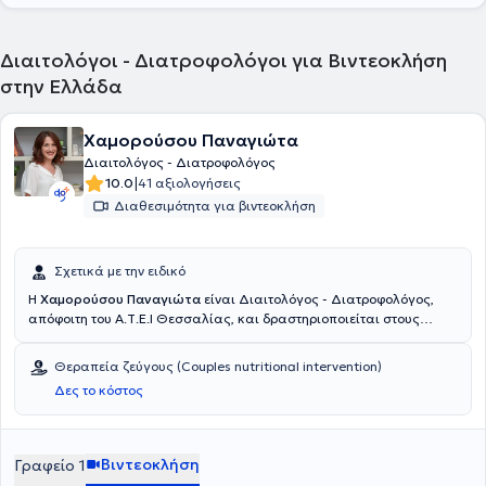
Διαιτολόγοι - Διατροφολόγοι για Βιντεοκλήση
στην Ελλάδα
Χαμορούσου Παναγιώτα
Διαιτολόγος - Διατροφολόγος
|
10.0
41 αξιολογήσεις
Διαθεσιμότητα για βιντεοκλήση
Σχετικά με την ειδικό
Η
Χαμορούσου Παναγιώτα
είναι Διαιτολόγος - Διατροφολόγος,
απόφοιτη του Α.Τ.Ε.Ι Θεσσαλίας, και δραστηριοποιείται στους
Αμπελόκηπους. Πιστεύει ότι η διατροφή αποτελεί πολύ σημαντικό
κομμάτι της ζωής μας και πως το κλειδί βρίσκεται στην ισορροπία.
Θεραπεία ζεύγους (Couples nutritional intervention)
Στόχος της, να σας βοηθήσει να υιοθετήσετε ισορροπημένη
Δες το κόστος
διατροφή, αναπτύσσοντας παράλληλα διατροφική συνείδηση.
Χωρίς αυστηρούς κανόνες, καλά και κακά, υγιεινά και ανθυγιεινά
τρόφιμα. Με γνώμονα τον σεβασμό στις μοναδικές ανάγκες και τις
προτιμήσεις του καθένα, δημιουργείται μια διατροφή πλούσια,
Βιντεοκλήση
Γραφείο 1
γεμάτη με θρεπτικές επιλογές -όχι μονότονες, περιοριστικές ή