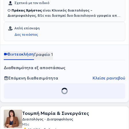
Σχετικά με τον ειδικό
O
Πρέκας Χρήστος
είναι
Κλινικός διαιτολόγος –
Διατροφολόγος
, BSc και διατηρεί δυο διαιτολογικά γραφεία απο
το 2011, στα Πετράλωνα και στην Σαντορίνη. Είναι πτυχιούχος του
τμήματος Επιστήμης Διατροφής και Διαιτολογίας του Χαροκοπείου
Απλή επίσκεψη
Πανεπιστημίου Αθηνών και μέλος του Πανελλήνιου Συλλόγου
Δες το κόστος
Διαιτολόγων – Διατροφολόγων. Έχει συμμετάσχει σε πληθώρα
ερευνών και μελετών, πραγματοποιεί ημερίδες και ομιλίες σε
ενήλικες και παιδιά με θέμα την διατροφή και την παιδική
παχυσαρκία ενώ παράλληλα αρθρογραφεί τακτικά σε ιστοσελίδες
Βιντεοκλήση
Γραφείο 1
και εφημερίδες πανελλήνιας εμβέλειας.
Διαθεσιμότητα εξ αποστάσεως
Επόμενη διαθεσιμότητα
Κλείσε ραντεβού
Τουμπή Μαρία & Συνεργάτες
Διαιτολόγος - Διατροφολόγος
MSc