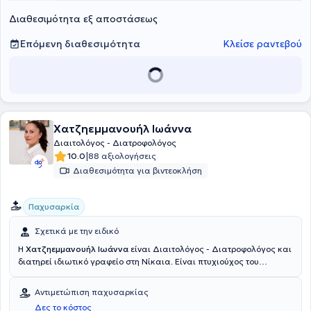
άνοστες. Μια τέτοια διατροφή, μόνο ευεργετική μπορεί να είναι για
Διαθεσιμότητα εξ αποστάσεως
την υγεία αλλά και εξίσου ευχάριστη.
Επόμενη διαθεσιμότητα
Κλείσε ραντεβού
Χατζηεμμανουήλ Ιωάννα
Διαιτολόγος - Διατροφολόγος
|
10.0
88 αξιολογήσεις
Διαθεσιμότητα για βιντεοκλήση
Παχυσαρκία
Σχετικά με την ειδικό
Η
Χατζηεμμανουήλ Ιωάννα
είναι Διαιτολόγος - Διατροφολόγος και
διατηρεί ιδιωτικό γραφείο στη Νίκαια. Είναι πτυχιούχος του
τμήματος Επιστήμης Διαιτολογίας – Διατροφής του Χαροκοπείου
Πανεπιστημίου με εξιδείκευση στην Παιδιατρική Διατροφή, έχοντας
Αντιμετώπιση παχυσαρκίας
παρακολουθήσει το εκπαιδευτικό πρόγραμμα “Master Nutritionist
Δες το κόστος