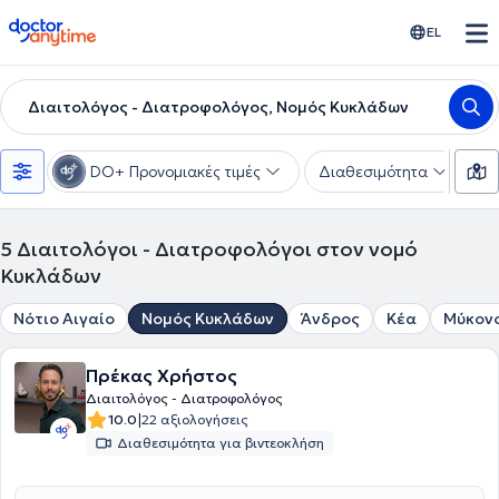
doctoranytime
EL
Διαιτολόγος - Διατροφολόγος, Νομός Κυκλάδων
DO+ Προνομιακές τιμές
Διαθεσιμότητα
Υ
5
Διαιτολόγοι - Διατροφολόγοι στον νομό
Κυκλάδων
Νότιο Αιγαίο
Νομός Κυκλάδων
Άνδρος
Κέα
Μύκον
Πρέκας Χρήστος
Διαιτολόγος - Διατροφολόγος
|
10.0
22 αξιολογήσεις
Διαθεσιμότητα για βιντεοκλήση