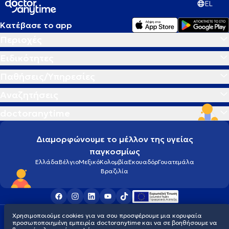
EL
Κατέβασε το app
Περιοχές
Ειδικότητες
Παθήσεις/Υπηρεσίες
Αναζητήσεις
doctoranytime
Διαμορφώνουμε το μέλλον της υγείας
παγκοσμίως
Ελλάδα
Βέλγιο
Μεξικό
Κολομβία
Εκουαδόρ
Γουατεμάλα
Βραζιλία
Χρησιμοποιούμε cookies για να σου προσφέρουμε μια κορυφαία
Οροι χρήσης
Cookies
Πολιτική προστασίας προσωπικού απορρήτου
προσωποποιημένη εμπειρία doctoranytime και να σε βοηθήσουμε να
© 2026 doctoranytime