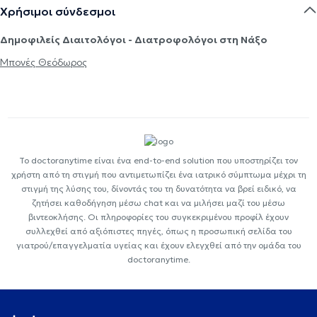
Χρήσιμοι σύνδεσμοι
Δημοφιλείς Διαιτολόγοι - Διατροφολόγοι στη Νάξο
Μπονές Θεόδωρος
Το doctoranytime είναι ένα end-to-end solution που υποστηρίζει τον
χρήστη από τη στιγμή που αντιμετωπίζει ένα ιατρικό σύμπτωμα μέχρι τη
στιγμή της λύσης του, δίνοντάς του τη δυνατότητα να βρεί ειδικό, να
ζητήσει καθοδήγηση μέσω chat και να μιλήσει μαζί του μέσω
βιντεοκλήσης. Οι πληροφορίες του συγκεκριμένου προφίλ έχουν
συλλεχθεί από αξιόπιστες πηγές, όπως η προσωπική σελίδα του
γιατρού/επαγγελματία υγείας και έχουν ελεγχθεί από την ομάδα του
doctoranytime.