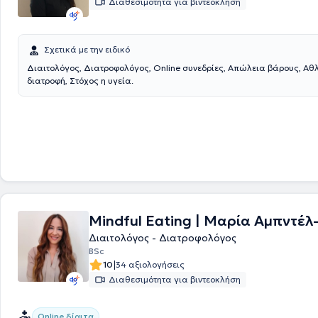
Διαθεσιμότητα για βιντεοκλήση
τις τρέχουσες εξελίξεις, ώστε να παραμένει ενημερωμένος στην έρευν
της διατροφής.
Σχετικά με την ειδικό
Διαιτολόγος, Διατροφολόγος, Online συνεδρίες, Απώλεια βάρους, Αθ
διατροφή, Στόχος η υγεία.
Mindful Eating | Μαρία Αμπντέλ
Διαιτολόγος - Διατροφολόγος
BSc
|
10
34 αξιολογήσεις
Διαθεσιμότητα για βιντεοκλήση
Online δίαιτα