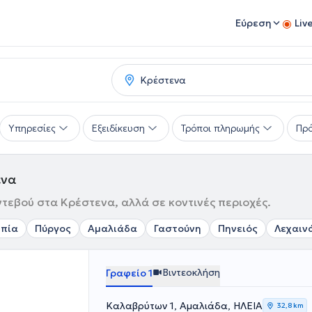
Εύρεση
Liv
Υπηρεσίες
Εξειδίκευση
Τρόποι πληρωμής
Πρό
ενα
ντεβού στα Κρέστενα, αλλά σε κοντινές περιοχές.
μπία
Πύργος
Αμαλιάδα
Γαστούνη
Πηνειός
Λεχαιν
Βιντεοκλήση
Γραφείο 1
Καλαβρύτων 1, Αμαλιάδα, ΗΛΕΙΑ
32,8 km