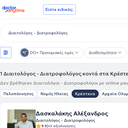
doctoranytime
Είστε ειδικός;
DO+ Προνομιακές τιμές
Διαθεσιμότητα
1
Διαιτολόγος - Διατροφολόγος κοντά στα Κρέστ
Δεν βρέθηκαν Διαιτολόγοι - Διατροφολόγοι με online ρα
Πελοπόννησος
Νομός Ηλείας
Κρέστενα
Αρχαία Ολυ
Δασκαλάκης Αλέξανδρος
Διαιτολόγος - Διατροφολόγος
|
9.9
45 αξιολογήσεις