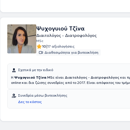
Ψυχογυιού Τζίνα
Διαιτολόγος - Διατροφολόγος
MSc
|
10
17 αξιολογήσεις
Διαθεσιμότητα για βιντεοκλήση
Σχετικά με την ειδικό
Η
Ψυχογυιού Τζίνα
MSc
είναι
Διαιτολόγος - Διατροφολόγος
και π
online και δια ζώσης συνεδρίες από το 2017. Είναι απόφοιτος του τμή
Διαιτολογίας και Διατροφής στο Χαροκόπειο Πανεπιστήμιο ενώ στον 
έχει ολοκληρώσει και τις Μεταπτυχιακές της σπουδές στο αντικείμενο 
Συνεδρία μέσω βιντεοκλήσης
Διατροφής. Έχει εργαστεί σε σημαντικούς δημόσιους φορείς ως Διαιτ
Δες το κόστος
Διατροφολόγος όπως το Τζάνειο Νοσοκομείο Πειραιά και το Αντικαρκ
Νοκοκομείο Μεταξά. Επιπλέον, έχει υπάρξει ερευνήτρια για το Σακχ
τύπου 2 στο Χαροκόπειο Πανεπιστήμιο - Λαϊκό Νοσοκομείο. Τέλος, είνα
Πανελλήνιου Συλλόγου Διαιτολόγων - Διατροφολόγων.