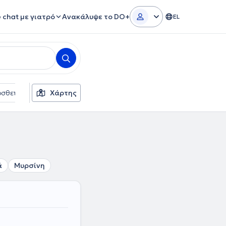
e chat με γιατρό
Ανακάλυψε το DO+
EL
σθετα φίλτρα
Χάρτης
Φύλο
ά
Μυρσίνη